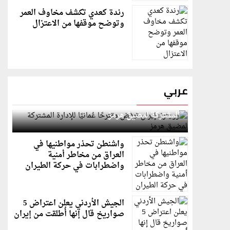
رندة كعدي تكشف مخاوف العمر
وتوضح موقفها من الاعتزال
عربي
رويترز: إيران ترفض مقترحًا عُمانيًا للإدارة
المشتركة لمضيق هرمز
واشنطن تحذر مواطنيها في
العراق من مخاطر أمنية
واضطرابات في حركة الطيران
الجيش الأردني يعلن اعتراض 5
صواريخ قال إنها أُطلقت من إيران