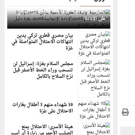
الخارجية: وثيقة المقررة الأممية بشأن "الإبادة
الطبية" و"الإبادة الإنجابية" بغزة دليل إضافي
على الإبادة
بيان مصري قطري تركي يدين
انتهاكات الاحتلال المتواصلة في
غزة
مجلس السلام بغزة: إسرائيل لن
تنسحب وراء الخط الأصفر قبل
نزع السلاح بالكامل
10 شهداء منهم 3 أطفال بغارات
الاحتلال على غزة
هيئة الأسرى: الاحتلال يمنع
الصليب الأحمر من زيارة أي أسير