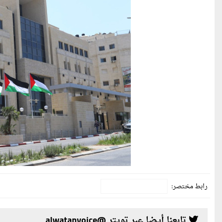
رابط مختصر:
تابعنا أيضا عبر تويتر @alwatanvoice