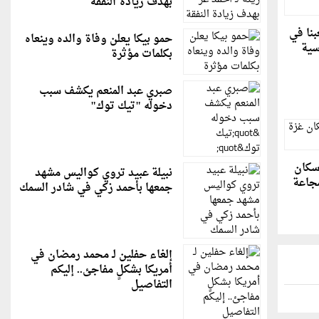
بهدف زيادة النفقة
نا في
حمو بيكا يعلن وفاة والده وينعاه
سية
بكلمات مؤثرة
صبري عبد المنعم يكشف سبب
دخوله "تيك توك"
10% من سكان
نبيلة عبيد تروي كواليس مشهد
مجاعة
جمعها بأحمد زكي في شادر السمك
إلغاء حفلين لـ محمد رمضان في
أمريكا بشكلٍ مفاجئ.. إليكم
التفاصيل