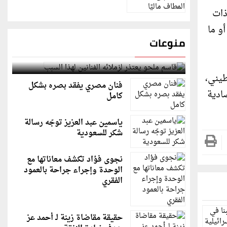
ذات
 مختلف للإيداعات التي تزيد عن 5,000 شيكل أو ما
منوعات
قاسم ملحو يعتذر لزملائه الفنانين لهذا السبب
طيني،
فنان مصري يفقد بصره بشكل
ادية
كامل
ياسمين عبد العزيز توجّه رسالة
شكر للسعودية
نجوى فؤاد تكشف معاناتها مع
الوحدة وإجراء جراحة بالعمود
الفقري
حقيقة مقاضاة زينة لـ أحمد عز