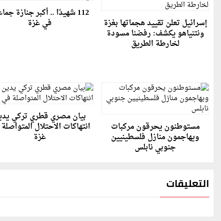
112 شهيدًا .. أكبر جنازة جما
إسرائيل تعلن تقييد هجماتها بغزة
في غزة
ونتنياهو يكشف: رفضنا مسودة
لخارطة الطريق
بيان مصري قطري تركي يدي
مستوطنون يحرقون مركبات
انتهاكات الاحتلال المتواصلة
ويهاجمون منازل فلسطينيين
غزة
جنوبي نابلس
التعليقات