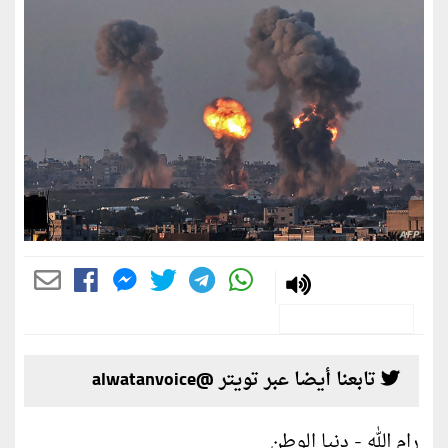
تابعنا أيضا عبر تويتر @alwatanvoice
رام الله - دنيا الوطن