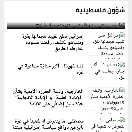
شؤون فلسطينية
الرئيس ينعى سفير فلسطين لدى مصر دياب اللوح
إسرائيل تعلن تقييد هجماتها بغزة
ونتنياهو يكشف: رفضنا مسودة
لخارطة الطريق
112 شهيدًا .. أكبر جنازة جماعية في
غزة
الخارجية: وثيقة المقررة الأممية بشأن
"الإبادة الطبية" و"الإبادة الإنجابية"
بغزة دليل إضافي على الإبادة
مصطفى: ما يتعرض له شعبنا في غزة
نابع من دوافع سياسية إسرائيلية مبيّتة