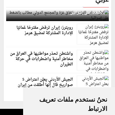
قطر: حماس التزمت باتفاق غزة والمجتمع الدولي مطالب
بالضغط على إسرائيل
رويترز: إيران ترفض مقترحًا عُمانيًا
للإدارة المشتركة لمضيق هرمز
واشنطن تحذر مواطنيها في العراق من
مخاطر أمنية واضطرابات في حركة
الطيران
الجيش الأردني يعلن اعتراض 5
صواريخ قال إنها أُطلقت من إيران
نحنُ نستخدم ملفات تعريف
الارتباط