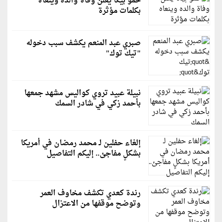
حمو بيكا يعلن وفاة والده وينعاه
بكلمات مؤثرة
صبري عبد المنعم يكشف سبب دخوله
"تيك توك"
نبيلة عبيد تروي كواليس مشهد جمعها
بأحمد زكي في شادر السمك
إلغاء حفلين لـ محمد رمضان في أمريكا
بشكلٍ مفاجئ.. إليكم التفاصيل
رندة كعدي تكشف مخاوف العمر
وتوضح موقفها من الاعتزال