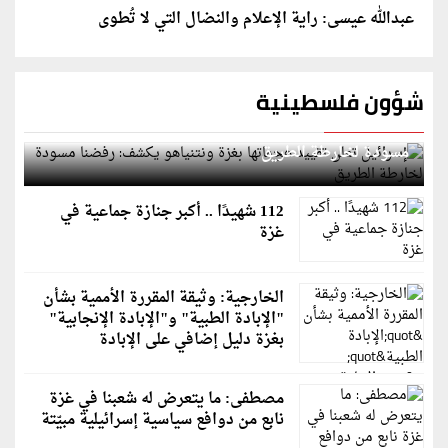
عبدالله عيسى: راية الإعلام والنضال التي لا تُطوى
شؤون فلسطينية
إسرائيل تعلن تقييد هجماتها بغزة ونتنياهو يكشف: رفضنا
مسودة لخارطة الطريق
112 شهيدًا .. أكبر جنازة جماعية في
غزة
الخارجية: وثيقة المقررة الأممية بشأن
"الإبادة الطبية" و"الإبادة الإنجابية"
بغزة دليل إضافي على الإبادة
مصطفى: ما يتعرض له شعبنا في غزة
نابع من دوافع سياسية إسرائيلية مبيّتة