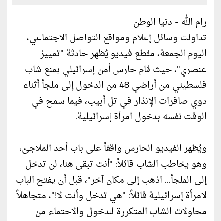
رام الله - دنيا الوطن
تداولت وسائل إعلام ومواقع التواصل الاجتماعي،
اليوم الجمعة، مقطع فيديو يُظهر حادثة "تمييز
عنصري"، حيث قام حارس أمن إسرائيلي بمنع شاب
فلسطيني من أراضي 48 من الدخول إلى ملجأ أثناء
دوي صافرات الإنذار في تل أبيب، فيما سمح في
الوقت نفسه بدخول امرأة إسرائيلية.
ويُظهر الفيديو الحارس واقفاً على باب أحد الملاجئ،
وهو يخاطب الشاب قائلاً: "أنت تبقى هنا، لن تدخل
إلى الملجأ... اذهب إلى مكان آخر"، قبل أن يفتح الباب
لامرأة إسرائيلية قائلاً: "هي تدخل وأنت لا!"، متجاهلاً
محاولات الشاب المتكررة للدخول والاحتماء من