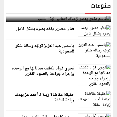
منوعات
قاسم ملحو يعتذر لزملائه الفنانين لهذا السبب
فنان مصري يفقد بصره بشكل كامل
ياسمين عبد العزيز توجّه رسالة شكر
للسعودية
نجوى فؤاد تكشف معاناتها مع الوحدة
وإجراء جراحة بالعمود الفقري
حقيقة مقاضاة زينة لـ أحمد عز بهدف
زيادة النفقة