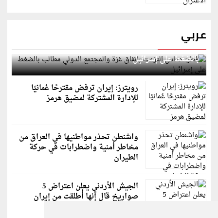
عربي
قطر: حماس التزمت باتفاق غزة والمجتمع الدولي مطالب
بالضغط على إسرائيل
رويترز: إيران ترفض مقترحًا عُمانيًا
للإدارة المشتركة لمضيق هرمز
واشنطن تحذر مواطنيها في العراق من
مخاطر أمنية واضطرابات في حركة
الطيران
الجيش الأردني يعلن اعتراض 5
صواريخ قال إنها أُطلقت من إيران