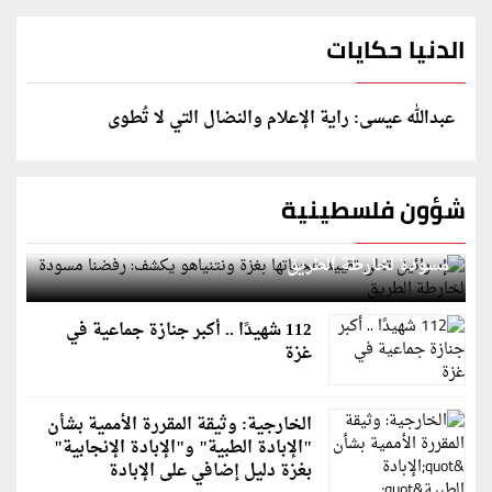
الدنيا حكايات
عبدالله عيسى: راية الإعلام والنضال التي لا تُطوى
شؤون فلسطينية
إسرائيل تعلن تقييد هجماتها بغزة ونتنياهو يكشف: رفضنا
مسودة لخارطة الطريق
112 شهيدًا .. أكبر جنازة جماعية في
غزة
الخارجية: وثيقة المقررة الأممية بشأن
"الإبادة الطبية" و"الإبادة الإنجابية"
بغزة دليل إضافي على الإبادة