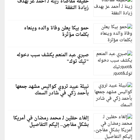
حقيقة مقاضاة زينة لـ أحمد عز بهدف
زيادة النفقة
حمو بيكا يعلن وفاة والده وينعاه
بكلمات مؤثرة
صبري عبد المنعم يكشف سبب دخوله
"تيك توك"
نبيلة عبيد تروي كواليس مشهد جمعها
بأحمد زكي في شادر السمك
إلغاء حفلين لـ محمد رمضان في أمريكا
بشكلٍ مفاجئ.. إليكم التفاصيل