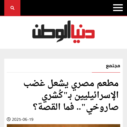
مجتمع
مطعم مصري يشعل غضب
الإسرائيليين بـ"كُشري
صاروخي".. فما القصة؟
2025-06-19