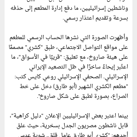
وناشطين إسرائيليين، ما دفع إدارة المطعم إلى حذفه
بسرعة وتقديم اعتذار رسمي.
وأظهرت الصورة التي نشرها الحساب الرسمي للمطعم
على مواقع التواصل الاجتماعي، طبق "كشري" مصممًا
على هيئة صاروخ، مع تعليق: "قريبًا في الأسواق"، ما
اعتُبر إيحاءً ساخرًا في ظل التصعيد الإيراني
الإسرائيلي. الصحفي الإسرائيلي روعي كايس كتب:
"مطعم الكشري الشهير (أبو طارق) دخل على خط
الصراع، بصورة لطبق على شكل صاروخ".
بينما اعتبر بعض الإسرائيليين الإعلان "دليل كراهية"،
قابل ناشطون مصريون الجدل بسخرية، حيث علق
أحدهم: "كشري أبو طارق عامل قلق.. شوية عدس