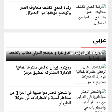
رندة كعدي تكشف مخاوف العمر
وتوضح موقفها من الاعتزال
عربي
قطر: حماس التزمت باتفاق غزة والمجتمع الدولي مطالب
بالضغط على إسرائيل
رويترز: إيران ترفض مقترحًا عُمانيًا
للإدارة المشتركة لمضيق هرمز
واشنطن تحذر مواطنيها في العراق من
مخاطر أمنية واضطرابات في حركة
الطيران