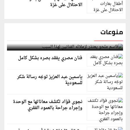
الاحتلال على غزة
منوعات
قاسم ملحو يعتذر لزملائه الفنانين لهذا السبب
فنان مصري يفقد بصره بشكل كامل
ياسمين عبد العزيز توجّه رسالة شكر
للسعودية
نجوى فؤاد تكشف معاناتها مع الوحدة
وإجراء جراحة بالعمود الفقري