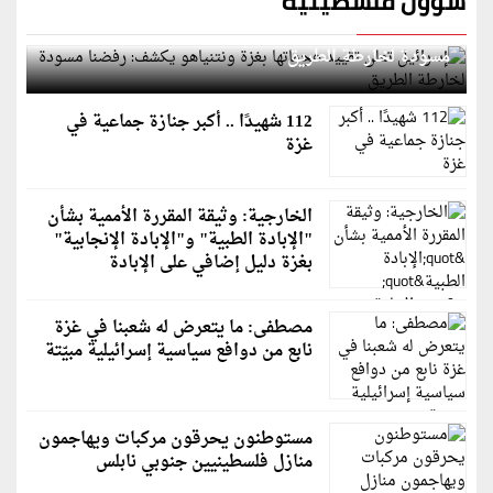
شؤون فلسطينية
إسرائيل تعلن تقييد هجماتها بغزة ونتنياهو يكشف: رفضنا
مسودة لخارطة الطريق
112 شهيدًا .. أكبر جنازة جماعية في
غزة
الخارجية: وثيقة المقررة الأممية بشأن
"الإبادة الطبية" و"الإبادة الإنجابية"
بغزة دليل إضافي على الإبادة
مصطفى: ما يتعرض له شعبنا في غزة
نابع من دوافع سياسية إسرائيلية مبيّتة
مستوطنون يحرقون مركبات ويهاجمون
منازل فلسطينيين جنوبي نابلس