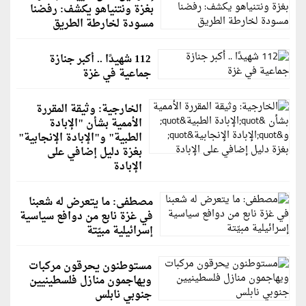
بغزة ونتنياهو يكشف: رفضنا
مسودة لخارطة الطريق
112 شهيدًا .. أكبر جنازة
جماعية في غزة
الخارجية: وثيقة المقررة
الأممية بشأن "الإبادة
الطبية" و"الإبادة الإنجابية"
بغزة دليل إضافي على
الإبادة
مصطفى: ما يتعرض له شعبنا
في غزة نابع من دوافع سياسية
إسرائيلية مبيّتة
مستوطنون يحرقون مركبات
ويهاجمون منازل فلسطينيين
جنوبي نابلس