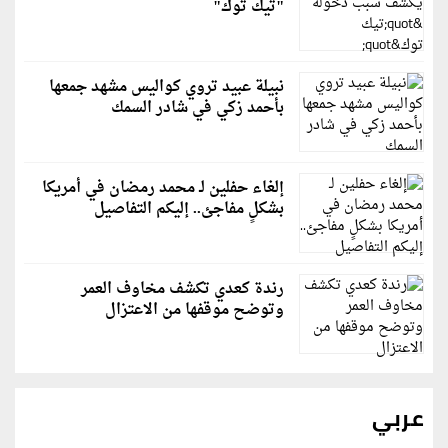
"تيك توك"
نبيلة عبيد تروي كواليس مشهد جمعها
بأحمد زكي في شادر السمك
إلغاء حفلين لـ محمد رمضان في أمريكا
بشكلٍ مفاجئ.. إليكم التفاصيل
رندة كعدي تكشف مخاوف العمر
وتوضح موقفها من الاعتزال
عربي
قطر: حماس التزمت باتفاق غزة والمجتمع الدولي مطالب