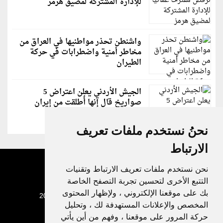
للإدارة المشتركة لمضيق هرمز
واشنطن تحذر مواطنيها في العراق من
مخاطر أمنية واضطرابات في حركة
الطيران
الجيش الأردني يعلن اعتراض 5
صواريخ قال إنها أُطلقت من إيران
نحنُ نستخدم ملفات تعريف
الارتباط
نحن نستخدم ملفات تعريف الارتباط وتقنيات
التتبع الأخرى لتحسين تجربة التصفح الخاصة
بك على موقعنا الإلكتروني ، ولإظهار المحتوى
جميع الحقوق محفوظة لدنيا الوطن © 2003 - 2022
المخصص والإعلانات المستهدفة لك ، وتحليل
حركة المرور على موقعنا ، وفهم من أين يأتي