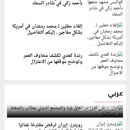
بأحمد زكي في شادر السمك
إلغاء حفلين لـ محمد رمضان في أمريكا
بشكلٍ مفاجئ.. إليكم التفاصيل
رندة كعدي تكشف مخاوف العمر
وتوضح موقفها من الاعتزال
عربي
قطر: حماس التزمت باتفاق غزة والمجتمع الدولي مطالب
بالضغط على إسرائيل
رويترز: إيران ترفض مقترحًا عُمانيًا