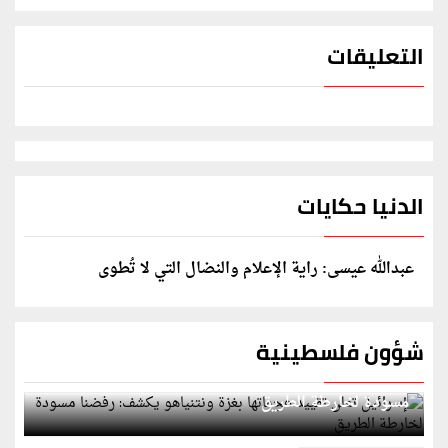
التعليقات
الدنيا حكايات
عبدالله عيسى: راية الإعلام والنضال التي لا تُطوى
شؤون فلسطينية
إسرائيل تعلن تقييد هجماتها بغزة ونتنياهو يكشف: رفضنا
مسودة لخارطة الطريق