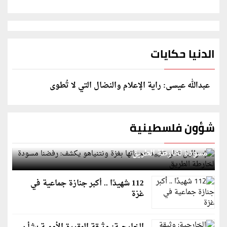
الدنيا حكايات
عبدالله عيسى: راية الإعلام والنضال التي لا تُطوى
شؤون فلسطينية
إسرائيل تعلن تقييد هجماتها بغزة ونتنياهو يكشف: رفضنا
مسودة لخارطة الطريق
112 شهيدًا .. أكبر جنازة جماعية في
غزة