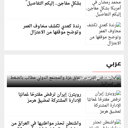
بشكلٍ مفاجئ.. إليكم التفاصيل
رندة كعدي تكشف مخاوف العمر
وتوضح موقفها من الاعتزال
عربي
قطر: حماس التزمت باتفاق غزة والمجتمع الدولي مطالب
بالضغط على إسرائيل
رويترز: إيران ترفض مقترحًا عُمانيًا
للإدارة المشتركة لمضيق هرمز
واشنطن تحذر مواطنيها في العراق من