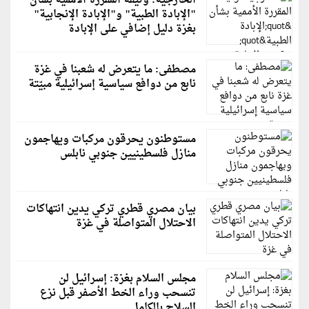
الخارجية: وثيقة المقررة الأممية بشأن
"الإبادة الطبية" و"الإبادة الإنجابية"
بغزة دليل إضافي على الإبادة
مصطفى: ما يتعرض له شعبنا في غزة
نابع من دوافع سياسية إسرائيلية مبيّتة
مستوطنون يحرقون مركبات ويهاجمون
منازل فلسطينيين جنوبي نابلس
بيان مصري قطري تركي يدين انتهاكات
الاحتلال المتواصلة في غزة
مجلس السلام بغزة: إسرائيل لن
تنسحب وراء الخط الأصفر قبل نزع
السلاح بالكامل