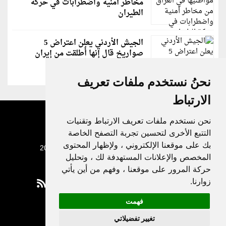
مخاطر أمنية واضطرابات في حركة
الطيران
الجيش الأردني يعلن اعتراض 5
صواريخ قال إنها أُطلقت من إيران
نحنُ نستخدم ملفات تعريف
الارتباط
نحن نستخدم ملفات تعريف الارتباط وتقنيات
التتبع الأخرى لتحسين تجربة التصفح الخاصة
بك على موقعنا الإلكتروني ، ولإظهار المحتوى
جميع الحقوق محفوظة لدنيا الوطن © 2003 - 2022
المخصص والإعلانات المستهدفة لك ، وتحليل
حركة المرور على موقعنا ، وفهم من أين يأتي
زوارنا.
فهمت
Privacy Policy
تغيير تفضيلاتي
|