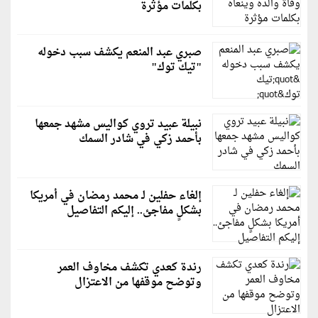
بكلمات مؤثرة
صبري عبد المنعم يكشف سبب دخوله
"تيك توك"
نبيلة عبيد تروي كواليس مشهد جمعها
بأحمد زكي في شادر السمك
إلغاء حفلين لـ محمد رمضان في أمريكا
بشكلٍ مفاجئ.. إليكم التفاصيل
رندة كعدي تكشف مخاوف العمر
وتوضح موقفها من الاعتزال