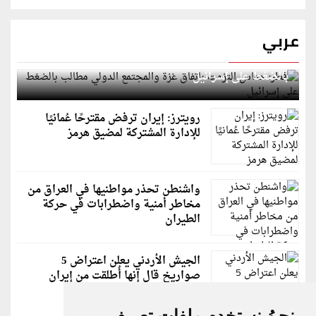
عربي
قطر: حماس التزمت باتفاق غزة والمجتمع الدولي مطالب
بالضغط على إسرائيل
رويترز: إيران ترفض مقترحًا عُمانيًا
للإدارة المشتركة لمضيق هرمز
واشنطن تحذر مواطنيها في العراق من
مخاطر أمنية واضطرابات في حركة
الطيران
الجيش الأردني يعلن اعتراض 5
صواريخ قال إنها أُطلقت من إيران
نحنُ نستخدم ملفات تعريف