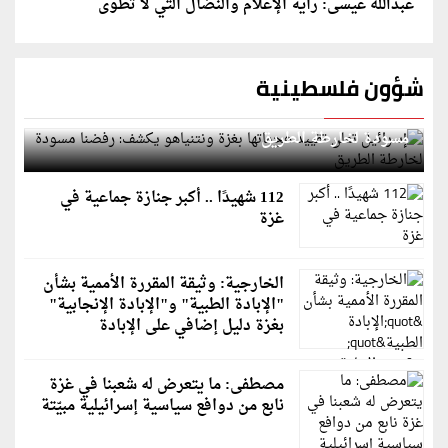
عبدالله عيسى: راية الإعلام والنضال التي لا تُطوى
شؤون فلسطينية
إسرائيل تعلن تقييد هجماتها بغزة ونتنياهو يكشف: رفضنا
مسودة لخارطة الطريق
112 شهيدًا .. أكبر جنازة جماعية في
غزة
الخارجية: وثيقة المقررة الأممية بشأن
"الإبادة الطبية" و"الإبادة الإنجابية"
بغزة دليل إضافي على الإبادة
مصطفى: ما يتعرض له شعبنا في غزة
نابع من دوافع سياسية إسرائيلية مبيّتة