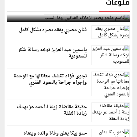
منوعات
قاسم ملحو يعتذر لزملائه الفنانين لهذا السبب
فنان مصري يفقد بصره بشكل كامل
ياسمين عبد العزيز توجّه رسالة شكر
للسعودية
نجوى فؤاد تكشف معاناتها مع الوحدة
وإجراء جراحة بالعمود الفقري
حقيقة مقاضاة زينة لـ أحمد عز بهدف
زيادة النفقة
حمو بيكا يعلن وفاة والده وينعاه