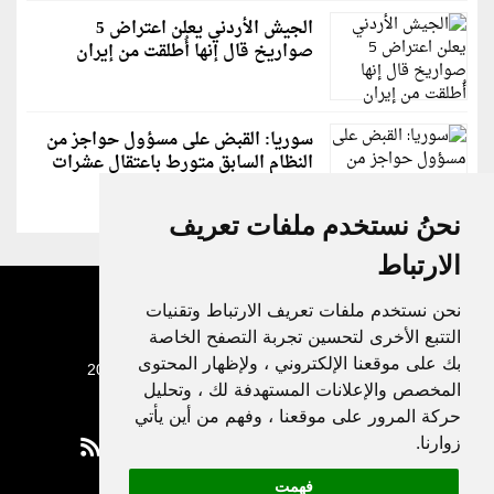
الجيش الأردني يعلن اعتراض 5
صواريخ قال إنها أُطلقت من إيران
سوريا: القبض على مسؤول حواجز من
النظام السابق متورط باعتقال عشرات
الشبان
نحنُ نستخدم ملفات تعريف
الارتباط
نحن نستخدم ملفات تعريف الارتباط وتقنيات
التتبع الأخرى لتحسين تجربة التصفح الخاصة
بك على موقعنا الإلكتروني ، ولإظهار المحتوى
جميع الحقوق محفوظة لدنيا الوطن © 2003 - 2022
المخصص والإعلانات المستهدفة لك ، وتحليل
حركة المرور على موقعنا ، وفهم من أين يأتي
زوارنا.
فهمت