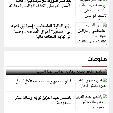
بعد نشر صورته مع مجندتين.. عائلة
الأسير الدريملي تكشف كواليس اختفائه
وزير المالية الفلسطيني: إسرائيل تتجه
إلى "تصفير" أموال المقاصة.. وصلنا
إلى نهاية المطاف ماليًا
منوعات
قاسم ملحو يعتذر لزملائه الفنانين لهذا السبب
فنان مصري يفقد بصره بشكل كامل
ياسمين عبد العزيز توجّه رسالة شكر
للسعودية