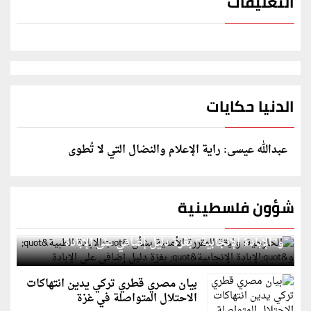
التعليقات
الدنيا حكايات
عبدالله عيسى: راية الإعلام والنضال التي لا تُطوى
شؤون فلسطينية
الخارجية: وثيقة المقررة الأممية بشأن "الإبادة الطبية"
و"الإبادة الإنجابية" بغزة دليل إضافي على الإبادة
بيان مصري قطري تركي يدين انتهاكات
الاحتلال المتواصلة في غزة