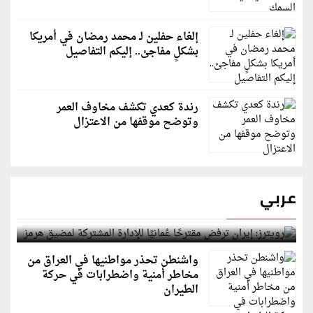
إلغاء حفلين لـ محمد رمضان في أمريكا
بشكلٍ مفاجئ.. إليكم التفاصيل
رندة كعدي تكشف مخاوف العمر
وتوضح موقفها من الاعتزال
عربي
رويترز: إيران ترفض مقترحًا عُمانيًا للإدارة المشتركة
لمضيق هرمز
واشنطن تحذر مواطنيها في العراق من
مخاطر أمنية واضطرابات في حركة
الطيران