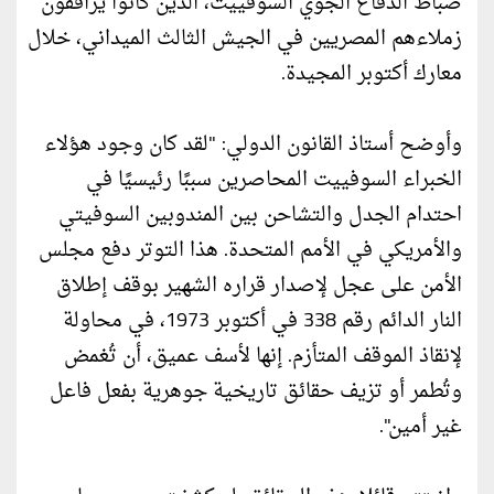
ضباط الدفاع الجوي السوفييت، الذين كانوا يرافقون
زملاءهم المصريين في الجيش الثالث الميداني، خلال
معارك أكتوبر المجيدة.
وأوضح أستاذ القانون الدولي: "لقد كان وجود هؤلاء
الخبراء السوفييت المحاصرين سببًا رئيسيًا في
احتدام الجدل والتشاحن بين المندوبين السوفيتي
والأمريكي في الأمم المتحدة. هذا التوتر دفع مجلس
الأمن على عجل لإصدار قراره الشهير بوقف إطلاق
النار الدائم رقم 338 في أكتوبر 1973، في محاولة
لإنقاذ الموقف المتأزم. إنها لأسف عميق، أن تُغمض
وتُطمر أو تزيف حقائق تاريخية جوهرية بفعل فاعل
غير أمين".