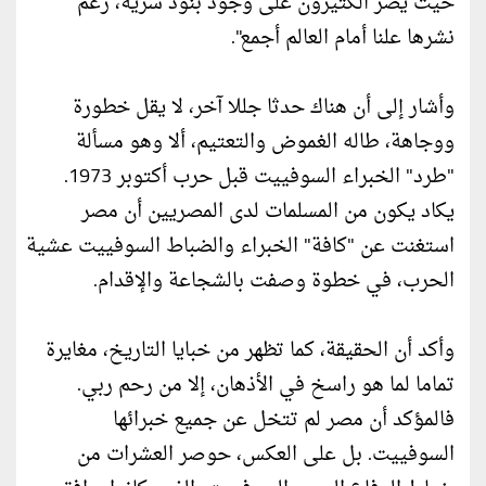
حيث يصر الكثيرون على وجود بنود سرية، رغم
نشرها علنا أمام العالم أجمع".
وأشار إلى أن هناك حدثا جللا آخر، لا يقل خطورة
ووجاهة، طاله الغموض والتعتيم، ألا وهو مسألة
"طرد" الخبراء السوفييت قبل حرب أكتوبر 1973.
يكاد يكون من المسلمات لدى المصريين أن مصر
استغنت عن "كافة" الخبراء والضباط السوفييت عشية
الحرب، في خطوة وصفت بالشجاعة والإقدام.
وأكد أن الحقيقة، كما تظهر من خبايا التاريخ، مغايرة
تماما لما هو راسخ في الأذهان، إلا من رحم ربي.
فالمؤكد أن مصر لم تتخل عن جميع خبرائها
السوفييت. بل على العكس، حوصر العشرات من