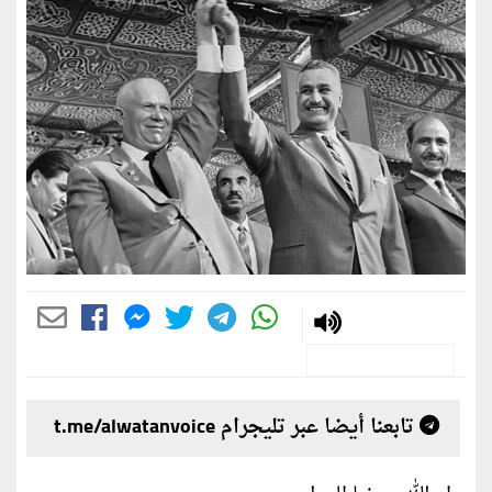
تابعنا أيضا عبر تليجرام t.me/alwatanvoice