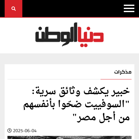
مذكرات
خبير يكشف وثائق سرية:
"السوفييت ضحّوا بأنفسهم
من أجل مصر"
2025-06-04