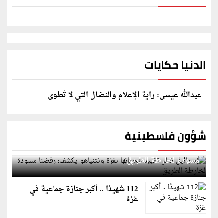
الدنيا حكايات
عبدالله عيسى: راية الإعلام والنضال التي لا تُطوى
شؤون فلسطينية
إسرائيل تعلن تقييد هجماتها بغزة ونتنياهو يكشف: رفضنا
مسودة لخارطة الطريق
112 شهيدًا .. أكبر جنازة جماعية في
غزة