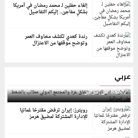
إلغاء حفلين لـ محمد رمضان في أمريكا
بشكلٍ مفاجئ.. إليكم التفاصيل
رندة كعدي تكشف مخاوف العمر
وتوضح موقفها من الاعتزال
عربي
قطر: حماس التزمت باتفاق غزة والمجتمع الدولي مطالب
بالضغط على إسرائيل
رويترز: إيران ترفض مقترحًا عُمانيًا
للإدارة المشتركة لمضيق هرمز