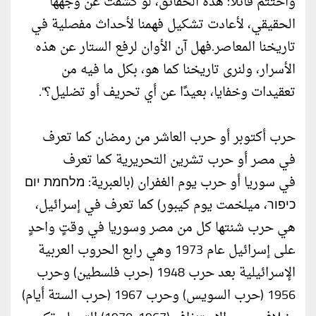
واختتم قائلا: هذه الحقائق، لو كشفت عن وجهها
الحقيقي، لأعادت تشكيل فهمنا لأحداث مفصلية في
تاريخنا المعاصر.فهل آن الأوان لرفع الستار عن هذه
الأسرار، ولنرى تاريخنا كما هو، بكل ما فيه من
تعقيدات وخفايا، بعيدًا عن أي تحريف أو تضليل؟".
حرب أكتوبر أو حرب العاشر من رمضان كما تعرف
في مصر أو حرب تشرين التحريرية كما تعرف
في سوريا أو حرب يوم الغفران (بالعبرية: מלחמת יום
כיפור، ميلخمت يوم كيبور) كما تعرف في إسرائيل،
هي حرب شنتها كل من مصر وسوريا في وقتٍ واحدٍ
على إسرائيل عام 1973 وهي رابع الحروب العربية
الإسرائيلية بعد حرب 1948 (حرب فلسطين) وحرب
1956 (حرب السويس) وحرب 1967 (حرب الستة أيام)