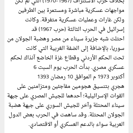
بخلاف حرب الاستنزاف (1967-1970) التي لم تكن
مواجهات عسكرية مباشرة ومستمرة بين الطرفين
ولكن غارات وعمليات عسكرية متفرقة. وكانت
إسرائيل في الحرب الثالثة (حرب 1967) قد
احتلت شبه جزيرة سيناء من مصر وهضبة الجولان من
سوريا، بالإضافة إلى الضفة الغربية التي كانت
تحت الحكم الأردني وقطاع غزة الخاضع آنذاك لحكم
عسكري مصري. بدأت الحرب يوم السبت 6
أكتوبر 1973 م الموافق 10 رمضان 1393
هجري بتنسيق هجومين مفاجئين ومتزامنين على
القوات الإسرائيلية؛ أحدهما للجيش المصري على جبهة
سيناء المحتلة وآخر للجيش السوري على جبهة هضبة
الجولان المحتلة. وقد ساهمت في الحرب بعض الدول
العربية سواء بالدعم العسكري أو الاقتصادي.