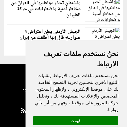
واشنطن تحذر مواطنيها في العراق من
مخاطر أمنية واضطرابات في حركة
الطيران
الجيش الأردني يعلن اعتراض 5
صواريخ قال إنها أُطلقت من إيران
نحنُ نستخدم ملفات تعريف
الارتباط
نحن نستخدم ملفات تعريف الارتباط وتقنيات
التتبع الأخرى لتحسين تجربة التصفح الخاصة
بك على موقعنا الإلكتروني ، ولإظهار المحتوى
جميع الحقوق محفوظة لدنيا الوطن © 2003 - 2022
المخصص والإعلانات المستهدفة لك ، وتحليل
حركة المرور على موقعنا ، وفهم من أين يأتي
زوارنا.
فهمت
Privacy Policy