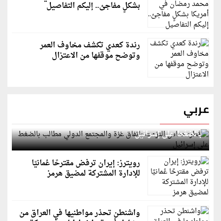
بشكلٍ مفاجئ.. إليكم التفاصيل
رندة كعدي تكشف مخاوف العمر
وتوضح موقفها من الاعتزال
عربي
قطر: حماس التزمت باتفاق غزة والمجتمع الدولي مطالب
بالضغط على إسرائيل
رويترز: إيران ترفض مقترحًا عُمانيًا
للإدارة المشتركة لمضيق هرمز
واشنطن تحذر مواطنيها في العراق من