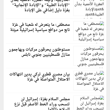
الخارجية: وثيقة المقررة الأممية بشأن
"الإبادة الطبية" و"الإبادة الإنجابية"
بغزة دليل إضافي على الإبادة
مصطفى: ما يتعرض له شعبنا في غزة
نابع من دوافع سياسية إسرائيلية مبيّتة
مستوطنون يحرقون مركبات ويهاجمون
منازل فلسطينيين جنوبي نابلس
بيان مصري قطري تركي يدين انتهاكات
الاحتلال المتواصلة في غزة
مجلس السلام بغزة: إسرائيل لن
تنسحب وراء الخط الأصفر قبل نزع
السلاح بالكامل