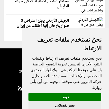
مخاطر أمنية واضطرابات في حركة
الطيران
الجيش الأردني يعلن اعتراض 5
صواريخ قال إنها أُطلقت من إيران
نحنُ نستخدم ملفات تعريف
الارتباط
نحن نستخدم ملفات تعريف الارتباط وتقنيات
التتبع الأخرى لتحسين تجربة التصفح الخاصة
بك على موقعنا الإلكتروني ، ولإظهار المحتوى
جميع الحقوق محفوظة لدنيا الوطن © 2003 - 2022
المخصص والإعلانات المستهدفة لك ، وتحليل
حركة المرور على موقعنا ، وفهم من أين يأتي
زوارنا.
فهمت
Privacy Policy
تغيير تفضيلاتي
|