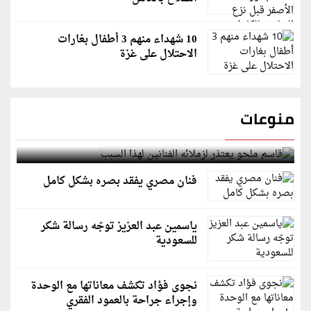
10 شهداء منهم 3 أطفال بغارات
الاحتلال على غزة
منوعات
قاسم ملحو يعتذر لزملائه الفنانين لهذا السبب
فنان مصري يفقد بصره بشكل كامل
ياسمين عبد العزيز توجّه رسالة شكر
للسعودية
نجوى فؤاد تكشف معاناتها مع الوحدة
وإجراء جراحة بالعمود الفقري