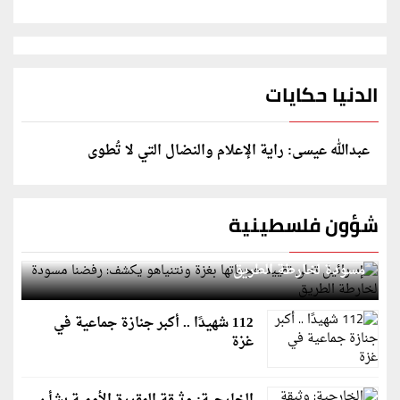
الدنيا حكايات
عبدالله عيسى: راية الإعلام والنضال التي لا تُطوى
شؤون فلسطينية
إسرائيل تعلن تقييد هجماتها بغزة ونتنياهو يكشف: رفضنا
مسودة لخارطة الطريق
112 شهيدًا .. أكبر جنازة جماعية في
غزة