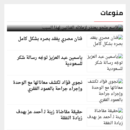
منوعات
قاسم ملحو يعتذر لزملائه الفنانين لهذا السبب
فنان مصري يفقد بصره بشكل كامل
ياسمين عبد العزيز توجّه رسالة شكر
للسعودية
نجوى فؤاد تكشف معاناتها مع الوحدة
وإجراء جراحة بالعمود الفقري
حقيقة مقاضاة زينة لـ أحمد عز بهدف
زيادة النفقة