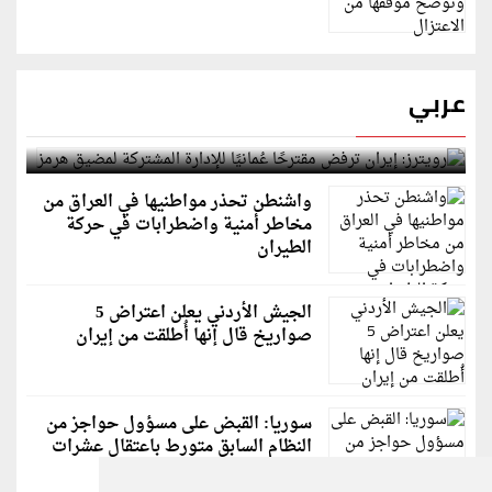
عربي
رويترز: إيران ترفض مقترحًا عُمانيًا للإدارة المشتركة
لمضيق هرمز
واشنطن تحذر مواطنيها في العراق من
مخاطر أمنية واضطرابات في حركة
الطيران
الجيش الأردني يعلن اعتراض 5
صواريخ قال إنها أُطلقت من إيران
سوريا: القبض على مسؤول حواجز من
النظام السابق متورط باعتقال عشرات
الشبان