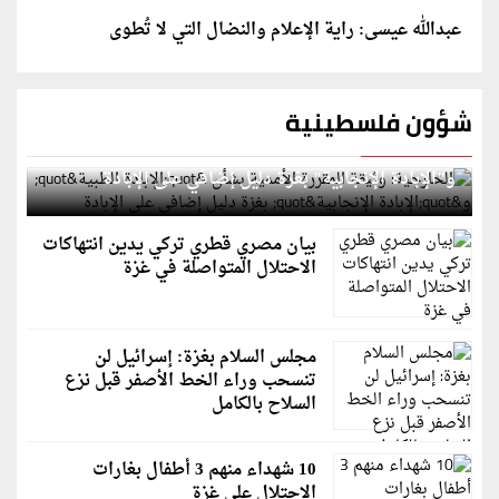
عبدالله عيسى: راية الإعلام والنضال التي لا تُطوى
شؤون فلسطينية
الخارجية: وثيقة المقررة الأممية بشأن "الإبادة الطبية"
و"الإبادة الإنجابية" بغزة دليل إضافي على الإبادة
بيان مصري قطري تركي يدين انتهاكات
الاحتلال المتواصلة في غزة
مجلس السلام بغزة: إسرائيل لن
تنسحب وراء الخط الأصفر قبل نزع
السلاح بالكامل
10 شهداء منهم 3 أطفال بغارات
الاحتلال على غزة