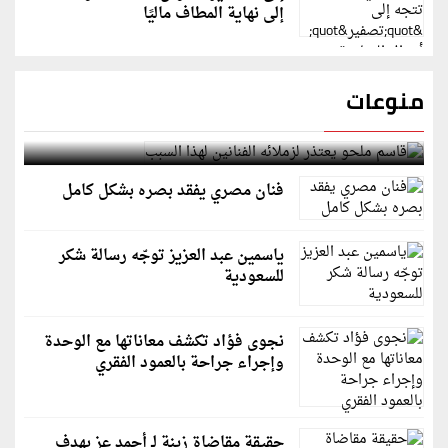
إلى نهاية المطاف ماليًا
منوعات
قاسم ملحو يعتذر لزملائه الفنانين لهذا السبب
فنان مصري يفقد بصره بشكل كامل
ياسمين عبد العزيز توجّه رسالة شكر
للسعودية
نجوى فؤاد تكشف معاناتها مع الوحدة
وإجراء جراحة بالعمود الفقري
حقيقة مقاضاة زينة لـ أحمد عز بهدف