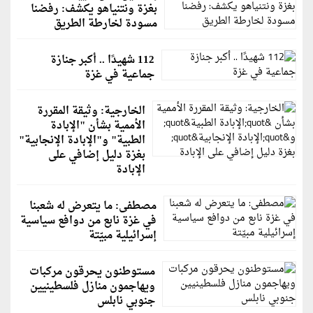
بغزة ونتنياهو يكشف: رفضنا
مسودة لخارطة الطريق
112 شهيدًا .. أكبر جنازة
جماعية في غزة
الخارجية: وثيقة المقررة
الأممية بشأن "الإبادة
الطبية" و"الإبادة الإنجابية"
بغزة دليل إضافي على
الإبادة
مصطفى: ما يتعرض له شعبنا
في غزة نابع من دوافع سياسية
إسرائيلية مبيّتة
مستوطنون يحرقون مركبات
ويهاجمون منازل فلسطينيين
جنوبي نابلس