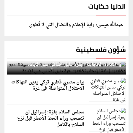
الدنيا حكايات
عبدالله عيسى: راية الإعلام والنضال التي لا تُطوى
شؤون فلسطينية
الخارجية: وثيقة المقررة الأممية بشأن "الإبادة الطبية"
و"الإبادة الإنجابية" بغزة دليل إضافي على الإبادة
بيان مصري قطري تركي يدين انتهاكات
الاحتلال المتواصلة في غزة
مجلس السلام بغزة: إسرائيل لن
تنسحب وراء الخط الأصفر قبل نزع
السلاح بالكامل