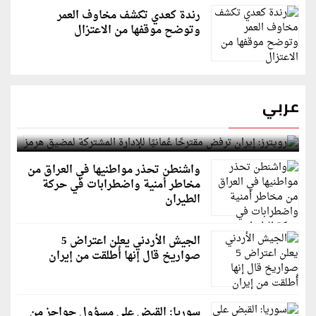
رندة كعدي تكشف مخاوف العمر
وتوضح موقفها من الاعتزال
عربي
رويترز: إيران ترفض مقترحًا عُمانيًا للإدارة المشتركة
لمضيق هرمز
واشنطن تحذر مواطنيها في العراق من
مخاطر أمنية واضطرابات في حركة
الطيران
الجيش الأردني يعلن اعتراض 5
صواريخ قال إنها أُطلقت من إيران
سوريا: القبض على مسؤول حواجز من