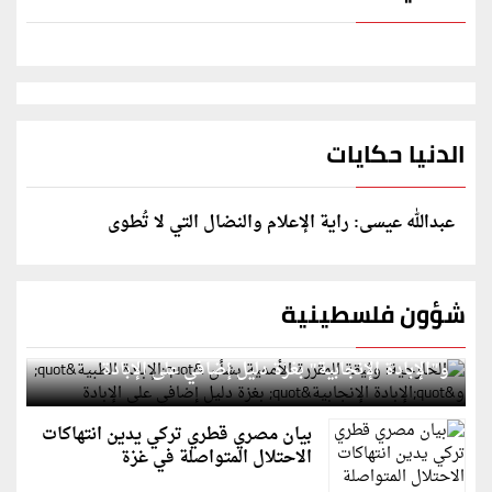
الدنيا حكايات
عبدالله عيسى: راية الإعلام والنضال التي لا تُطوى
شؤون فلسطينية
الخارجية: وثيقة المقررة الأممية بشأن "الإبادة الطبية"
و"الإبادة الإنجابية" بغزة دليل إضافي على الإبادة
بيان مصري قطري تركي يدين انتهاكات
الاحتلال المتواصلة في غزة