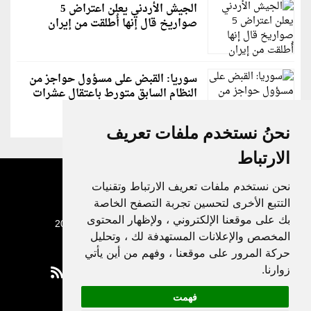
الجيش الأردني يعلن اعتراض 5
صواريخ قال إنها أُطلقت من إيران
سوريا: القبض على مسؤول حواجز من
النظام السابق متورط باعتقال عشرات
الشبان
نحنُ نستخدم ملفات تعريف
الارتباط
نحن نستخدم ملفات تعريف الارتباط وتقنيات
التتبع الأخرى لتحسين تجربة التصفح الخاصة
بك على موقعنا الإلكتروني ، ولإظهار المحتوى
جميع الحقوق محفوظة لدنيا الوطن © 2003 - 2022
المخصص والإعلانات المستهدفة لك ، وتحليل
حركة المرور على موقعنا ، وفهم من أين يأتي
زوارنا.
فهمت
Privacy Policy