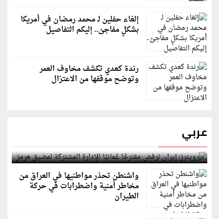
إلغاء حفلين لـ محمد رمضان في أمريكا
بشكلٍ مفاجئ.. إليكم التفاصيل
رندة كعدي تكشف مخاوف العمر
وتوضح موقفها من الاعتزال
عربي
رويترز: إيران ترفض مقترحًا عُمانيًا للإدارة المشتركة
لمضيق هرمز
واشنطن تحذر مواطنيها في العراق من
مخاطر أمنية واضطرابات في حركة
الطيران