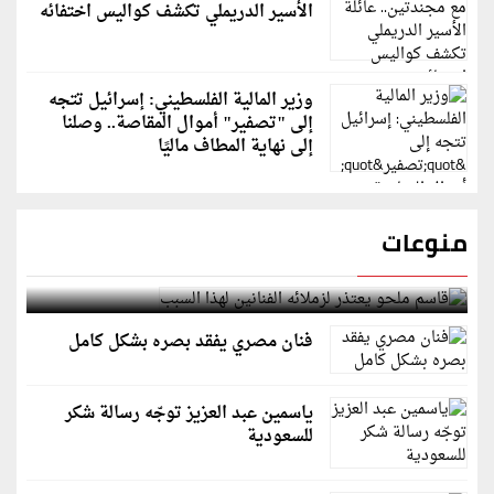
الأسير الدريملي تكشف كواليس اختفائه
وزير المالية الفلسطيني: إسرائيل تتجه
إلى "تصفير" أموال المقاصة.. وصلنا
إلى نهاية المطاف ماليًا
منوعات
قاسم ملحو يعتذر لزملائه الفنانين لهذا السبب
فنان مصري يفقد بصره بشكل كامل
ياسمين عبد العزيز توجّه رسالة شكر
للسعودية