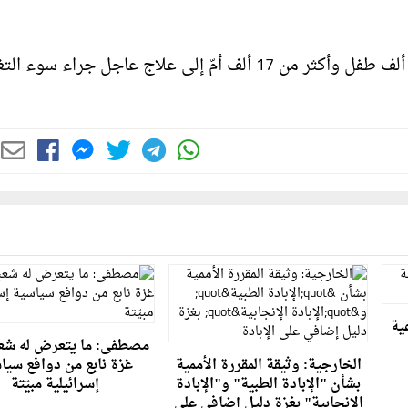
ولفت التقرير المذكور، أيضا، إلى توقعات باحتياج نحو 71 ألف طفل وأكثر من 17 ألف أمّ إلى علاج عاجل جراء 
عية
مصطفى: ما يتعرض له شعب
الخارجية: وثيقة المقررة الأممية
غزة نابع من دوافع سيا
بشأن "الإبادة الطبية" و"الإبادة
إسرائيلية مبيّتة
الإنجابية" بغزة دليل إضافي على