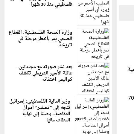
فلسطيني منذ 30 شهرا
وزارة الصحة الفلسطينية: القطاع
الصحي يمر بأخطر مرحلة في
تاريخه
بعد نشر صورته مع مجندتين..
ية
عائلة الأسير الدريملي تكشف
كواليس اختفائه
وأشار إلى أن عدد الوجبات اليومية في قطاع غزة انخفض من 840 ألف وجبة الأسبوع الماضي إلى 260 ألفا، أي بتراجع 70
وزير المالية الفلسطيني: إسرائيل
تتجه إلى "تصفير" أموال
المقاصة.. وصلنا إلى نهاية
المطاف ماليًا