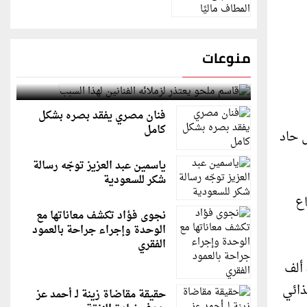
منوعات
قاسم ملحو يعتذر لزملائه الفنانين لهذا السبب
فنان مصري يفقد بصره بشكل
كامل
 حاد
ياسمين عبد العزيز توجّه رسالة
شكر للسعودية
اع
نجوى فؤاد تكشف معاناتها مع
الوحدة وإجراء جراحة بالعمود
الفقري
وأشارت إلى تحليل التصنيف المرحلي المتكامل للأمن الغذائي (IPC) الصادر أمس الاثنين، والذي تحدث عن مواجهة 470 ألف
ذائي
حقيقة مقاضاة زينة لـ أحمد عز