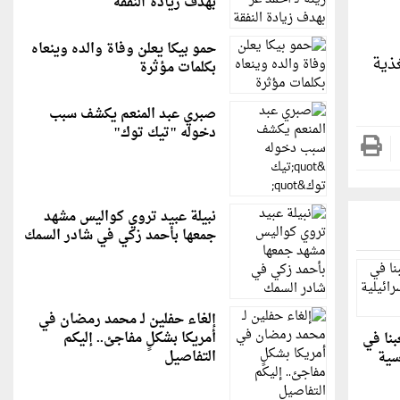
بهدف زيادة النفقة
حمو بيكا يعلن وفاة والده وينعاه
سوء التغذية
بكلمات مؤثرة
صبري عبد المنعم يكشف سبب
دخوله "تيك توك"
نبيلة عبيد تروي كواليس مشهد
جمعها بأحمد زكي في شادر السمك
إلغاء حفلين لـ محمد رمضان في
أمريكا بشكلٍ مفاجئ.. إليكم
نا في
التفاصيل
سية