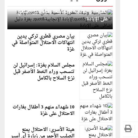
الخارجية: وثيقة المقررة الأممية بشأن "الإبادة
الطبية" و"الإبادة الإنجابية" بغزة دليل إضافي
على الإبادة
بيان مصري قطري تركي يدين
انتهاكات الاحتلال المتواصلة في
غزة
مجلس السلام بغزة: إسرائيل لن
تنسحب وراء الخط الأصفر قبل
نزع السلاح بالكامل
10 شهداء منهم 3 أطفال بغارات
الاحتلال على غزة
هيئة الأسرى: الاحتلال يمنع
الصليب الأحمر من زيارة أي أسير