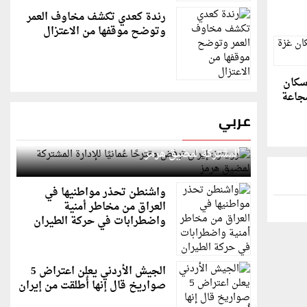
رندة كعدي تكشف مخاوف العمر
وتوضح موقفها من الاعتزال
10% من سكان
مجاعة
عربي
رويترز: إيران ترفض مقترحًا عُمانيًا للإدارة
المشتركة لمضيق هرمز
واشنطن تحذر مواطنيها في
العراق من مخاطر أمنية
واضطرابات في حركة الطيران
الجيش الأردني يعلن اعتراض 5
صواريخ قال إنها أُطلقت من إيران