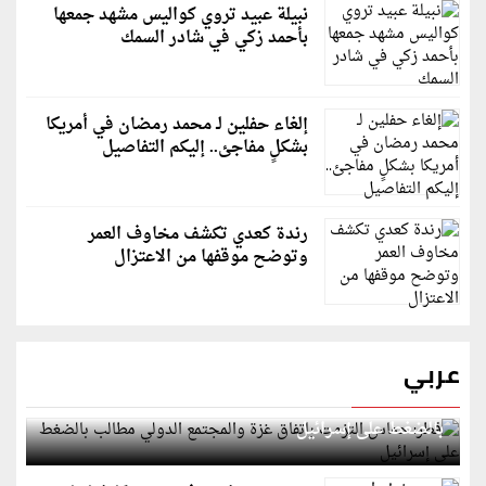
نبيلة عبيد تروي كواليس مشهد جمعها
بأحمد زكي في شادر السمك
إلغاء حفلين لـ محمد رمضان في أمريكا
بشكلٍ مفاجئ.. إليكم التفاصيل
رندة كعدي تكشف مخاوف العمر
وتوضح موقفها من الاعتزال
عربي
قطر: حماس التزمت باتفاق غزة والمجتمع الدولي مطالب
بالضغط على إسرائيل