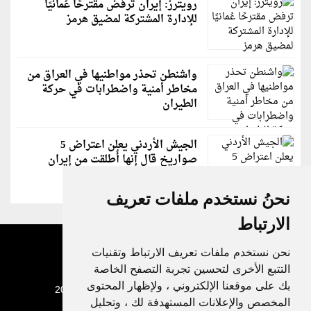
رويترز: إيران ترفض مقترحًا عُمانيًا
للإدارة المشتركة لمضيق هرمز
واشنطن تحذر مواطنيها في العراق من
مخاطر أمنية واضطرابات في حركة
الطيران
الجيش الأردني يعلن اعتراض 5
صواريخ قال إنها أُطلقت من إيران
نحنُ نستخدم ملفات تعريف
الارتباط
نحن نستخدم ملفات تعريف الارتباط وتقنيات
التتبع الأخرى لتحسين تجربة التصفح الخاصة
بك على موقعنا الإلكتروني ، ولإظهار المحتوى
جميع الحقوق محفوظة لدنيا الوطن © 2003 - 2022
المخصص والإعلانات المستهدفة لك ، وتحليل