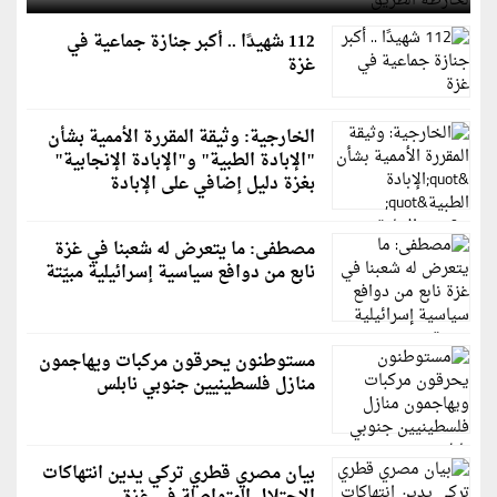
112 شهيدًا .. أكبر جنازة جماعية في
غزة
الخارجية: وثيقة المقررة الأممية بشأن
"الإبادة الطبية" و"الإبادة الإنجابية"
بغزة دليل إضافي على الإبادة
مصطفى: ما يتعرض له شعبنا في غزة
نابع من دوافع سياسية إسرائيلية مبيّتة
مستوطنون يحرقون مركبات ويهاجمون
منازل فلسطينيين جنوبي نابلس
بيان مصري قطري تركي يدين انتهاكات