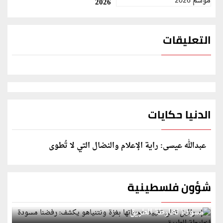
2026
التعليقات
الدنيا حكايات
عبدالله عيسى: راية الإعلام والنضال التي لا تُطوى
شؤون فلسطينية
إسرائيل تعلن تقييد هجماتها بغزة ونتنياهو يكشف: رفضنا
مسودة لخارطة الطريق