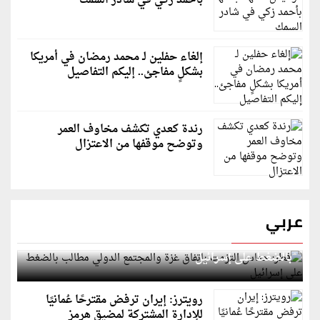
بأحمد زكي في شادر السمك
إلغاء حفلين لـ محمد رمضان في أمريكا
بشكلٍ مفاجئ.. إليكم التفاصيل
رندة كعدي تكشف مخاوف العمر
وتوضح موقفها من الاعتزال
عربي
قطر: حماس التزمت باتفاق غزة والمجتمع الدولي مطالب
بالضغط على إسرائيل
رويترز: إيران ترفض مقترحًا عُمانيًا
للإدارة المشتركة لمضيق هرمز