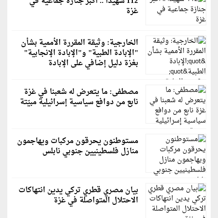
112 شهيدًا .. أكبر جنازة جماعية في
غزة
الخارجية: وثيقة المقررة الأممية بشأن
"الإبادة الطبية" و"الإبادة الإنجابية"
بغزة دليل إضافي على الإبادة
مصطفى: ما يتعرض له شعبنا في غزة
نابع من دوافع سياسية إسرائيلية مبيّتة
مستوطنون يحرقون مركبات ويهاجمون
منازل فلسطينيين جنوبي نابلس
بيان مصري قطري تركي يدين انتهاكات
الاحتلال المتواصلة في غزة