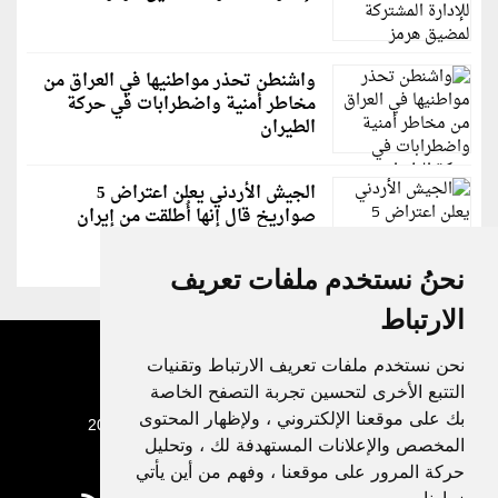
واشنطن تحذر مواطنيها في العراق من
مخاطر أمنية واضطرابات في حركة
الطيران
الجيش الأردني يعلن اعتراض 5
صواريخ قال إنها أُطلقت من إيران
نحنُ نستخدم ملفات تعريف
الارتباط
نحن نستخدم ملفات تعريف الارتباط وتقنيات
التتبع الأخرى لتحسين تجربة التصفح الخاصة
بك على موقعنا الإلكتروني ، ولإظهار المحتوى
جميع الحقوق محفوظة لدنيا الوطن © 2003 - 2022
المخصص والإعلانات المستهدفة لك ، وتحليل
حركة المرور على موقعنا ، وفهم من أين يأتي
زوارنا.