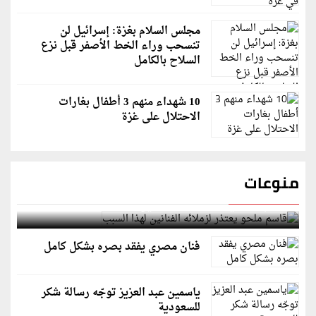
مجلس السلام بغزة: إسرائيل لن
تنسحب وراء الخط الأصفر قبل نزع
السلاح بالكامل
10 شهداء منهم 3 أطفال بغارات
الاحتلال على غزة
منوعات
قاسم ملحو يعتذر لزملائه الفنانين لهذا السبب
فنان مصري يفقد بصره بشكل كامل
ياسمين عبد العزيز توجّه رسالة شكر
للسعودية