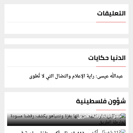
التعليقات
الدنيا حكايات
عبدالله عيسى: راية الإعلام والنضال التي لا تُطوى
شؤون فلسطينية
إسرائيل تعلن تقييد هجماتها بغزة ونتنياهو يكشف: رفضنا
مسودة لخارطة الطريق