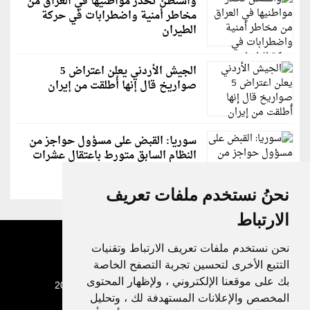
واشنطن تحذر مواطنيها في العراق من
مخاطر أمنية واضطرابات في حركة
الطيران
الجيش الأردني يعلن اعتراض 5
صواريخ قال إنها أُطلقت من إيران
سوريا: القبض على مسؤول حواجز من
النظام السابق متورط باعتقال عشرات
الشبان
نحنُ نستخدم ملفات تعريف
الارتباط
نحن نستخدم ملفات تعريف الارتباط وتقنيات
التتبع الأخرى لتحسين تجربة التصفح الخاصة
بك على موقعنا الإلكتروني ، ولإظهار المحتوى
جميع الحقوق محفوظة لدنيا الوطن © 2003 - 2022
المخصص والإعلانات المستهدفة لك ، وتحليل