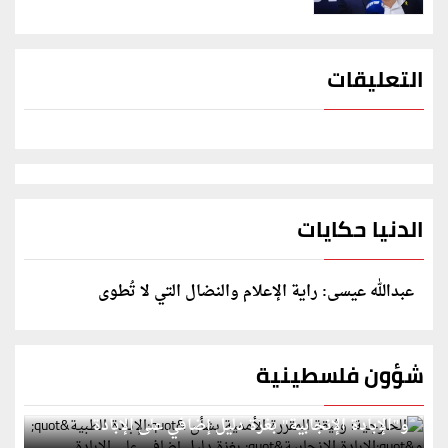
التعليقات
الدنيا حكايات
عبدالله عيسى: راية الإعلام والنضال التي لا تُطوى
شؤون فلسطينية
الخارجية: وثيقة المقررة الأممية بشأن "الإبادة الطبية"
و"الإبادة الإنجابية" بغزة دليل إضافي على الإبادة