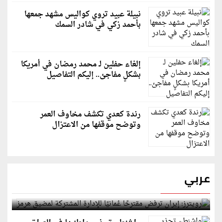
نبيلة عبيد تروي كواليس مشهد جمعها
بأحمد زكي في شادر السمك
إلغاء حفلين لـ محمد رمضان في أمريكا
بشكلٍ مفاجئ.. إليكم التفاصيل
رندة كعدي تكشف مخاوف العمر
وتوضح موقفها من الاعتزال
عربي
رويترز: إيران ترفض مقترحًا عُمانيًا للإدارة المشتركة
لمضيق هرمز