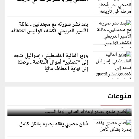
بعد نشر صورته مع مجندتين.. عائلة
الأسير الدريملي تكشف كواليس اختفائه
وزير المالية الفلسطيني: إسرائيل تتجه
إلى "تصفير" أموال المقاصة.. وصلنا
إلى نهاية المطاف ماليًا
منوعات
قاسم ملحو يعتذر لزملائه الفنانين لهذا السبب
فنان مصري يفقد بصره بشكل كامل