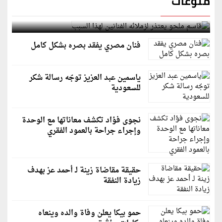
منوعات
قاسم ملحو يعتذر لزملائه الفنانين لهذا السبب
فنان مصري يفقد بصره بشكل كامل
ياسمين عبد العزيز توجّه رسالة شكر
للسعودية
نجوى فؤاد تكشف معاناتها مع الوحدة
وإجراء جراحة بالعمود الفقري
حقيقة مقاضاة زينة لـ أحمد عز بهدف
زيادة النفقة
حمو بيكا يعلن وفاة والده وينعاه