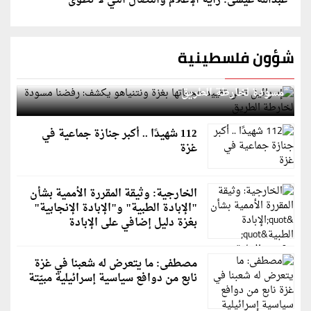
عبدالله عيسى: راية الإعلام والنضال التي لا تُطوى
شؤون فلسطينية
إسرائيل تعلن تقييد هجماتها بغزة ونتنياهو يكشف: رفضنا
مسودة لخارطة الطريق
112 شهيدًا .. أكبر جنازة جماعية في
غزة
الخارجية: وثيقة المقررة الأممية بشأن
"الإبادة الطبية" و"الإبادة الإنجابية"
بغزة دليل إضافي على الإبادة
مصطفى: ما يتعرض له شعبنا في غزة
نابع من دوافع سياسية إسرائيلية مبيّتة