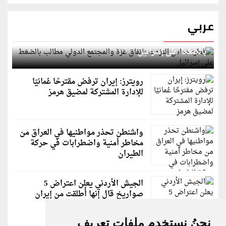
عربي
قطر: حماس التزمت باتفاق غزة والمجتمع الدولي مطالب
بالضغط على إسرائيل
رويترز: إيران ترفض مقترحًا عُمانيًا
للإدارة المشتركة لمضيق هرمز
واشنطن تحذر مواطنيها في العراق من
مخاطر أمنية واضطرابات في حركة
الطيران
الجيش الأردني يعلن اعتراض 5
صواريخ قال إنها أُطلقت من إيران
نحنُ نستخدم ملفات تعريف