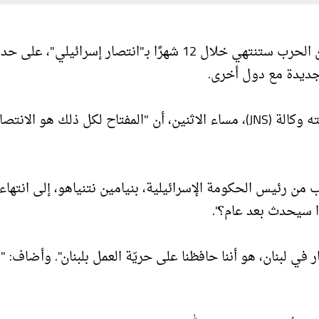
قال رون ديرمر، وزير الشؤون الإستراتيجية الإسرائيلي، إن الحرب ستنتهي خلال 12 شهرًا بـ"انتصار إسرائيلي"، على حد
 جديدة مع دول أخرى.
وأضاف ديرمر، رون ديرمر، خلال مشاركته في مؤتمر نظمته وكالة (JNS)، مساء الاثنين، أن "المفتاح لكل ذلك هو الانتص
ب من رئيس الحكومة الإسرائيلية، بنيامين نتنياهو، إلى انتهاء
 سيحدث بعد عام؟".
في لبنان، هو أننا حافظنا على حريّة العمل بلبنان". وأضاف: 