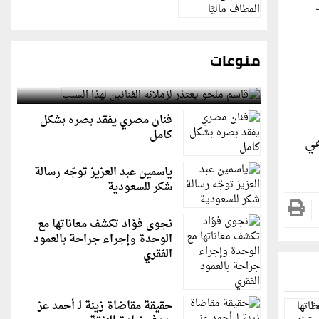
منوعات
قاسم ملحو يعتذر لزملائه الفنانين لهذا السبب
فنان مصري يفقد بصره بشكل
كامل
هي
ياسمين عبد العزيز توجّه رسالة
شكر للسعودية
نجوى فؤاد تكشف معاناتها مع
الوحدة وإجراء جراحة بالعمود
الفقري
حقيقة مقاضاة زينة لـ أحمد عز