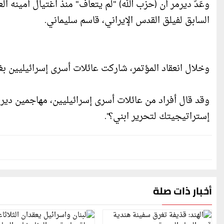
وعَدّ ديرمر أن (حزب الله) "لم يتعافَ" منذ اغتيال أمينه ال
السابق لفيلق القدس الإيراني، قاسم سليماني.
وخلال انعقاد المؤتمر، شاركت عائلات أسرى إسرائيليين بغزة
وقد قال أفراد من عائلات أسرى إسرائيليين، مهاجمين ديرم
إستراتيجيتك لتحرير ابني؟".
أخبار ذات صلة