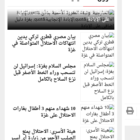
الخارجية: وثيقة المقررة الأممية بشأن "الإبادة
الطبية" و"الإبادة الإنجابية" بغزة دليل إضافي
على الإبادة
بيان مصري قطري تركي يدين
انتهاكات الاحتلال المتواصلة في
غزة
مجلس السلام بغزة: إسرائيل لن
تنسحب وراء الخط الأصفر قبل
نزع السلاح بالكامل
10 شهداء منهم 3 أطفال بغارات
الاحتلال على غزة
هيئة الأسرى: الاحتلال يمنع
الصليب الأحمر من زيارة أي أسير