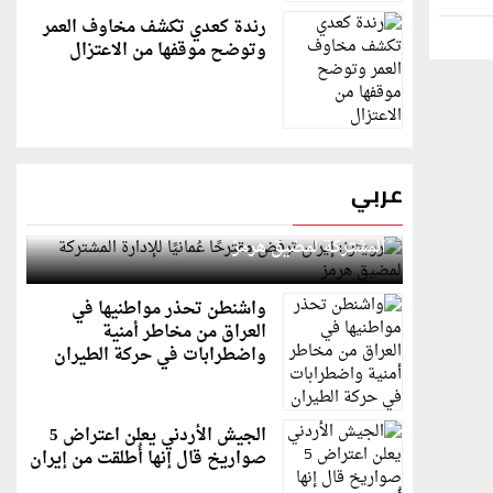
رندة كعدي تكشف مخاوف العمر
وتوضح موقفها من الاعتزال
عربي
رويترز: إيران ترفض مقترحًا عُمانيًا للإدارة
المشتركة لمضيق هرمز
واشنطن تحذر مواطنيها في
العراق من مخاطر أمنية
واضطرابات في حركة الطيران
الجيش الأردني يعلن اعتراض 5
صواريخ قال إنها أُطلقت من إيران