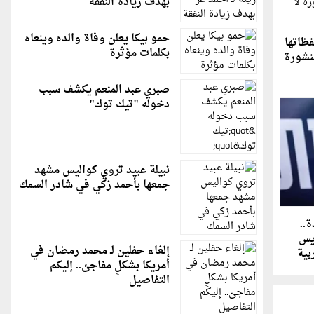
بهدف زيادة النفقة
حمو بيكا يعلن وفاة والده وينعاه
فظاتها
بكلمات مؤثرة
نشورة
صبري عبد المنعم يكشف سبب
دخوله "تيك توك"
نبيلة عبيد تروي كواليس مشهد
جمعها بأحمد زكي في شادر السمك
ة..
يس
إلغاء حفلين لـ محمد رمضان في
بية
أمريكا بشكلٍ مفاجئ.. إليكم
التفاصيل