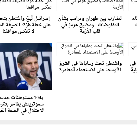
اء
تضارب بين طهران وترامب بشأن
إسرائيل تُبلغ واشنطن بتح
المفاوضات.. ومضيق هرمز في
على خطة غزة: الصيغة الم
قلب الأزمة
لا تعكس مواقفنا
 67 قتيلا في
واشنطن تحث رعاياها في الشرق
لية
الأوسط على الاستعداد للمغادرة
بـ104 مستوطنات جديد
سموتريتش يفاخر بتكر
الاحتلال في الضفة الغر