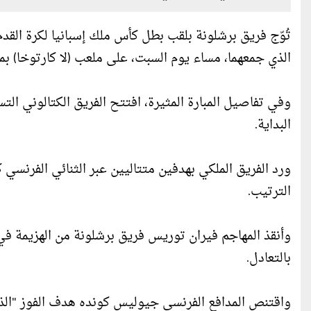
تُوّج فريق برشلونة بلقب بطل كأس ملك إسبانيا لكرة القدم
الذي جمعهما، مساء يوم السبت، على ملعب (لا كارتوخا) بم
البداية.
الترتيب.
بالتعادل.