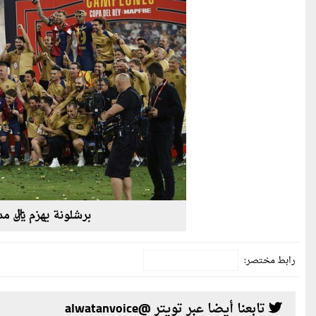
برشلونة يهزم ريال 
رابط مختصر:
تابعنا أيضا عبر تويتر @alwatanvoice