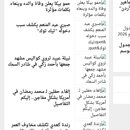
اهير
حمو بيكا يعلن وفاة والده وينعاه
أردن"
بكلمات مؤثرة
صبري عبد المنعم يكشف سبب
دخوله "تيك توك"
جدول
موسم
نبيلة عبيد تروي كواليس مشهد
جمعها بأحمد زكي في شادر السمك
إلغاء حفلين لـ محمد رمضان في
أمريكا بشكلٍ مفاجئ.. إليكم
التفاصيل
رندة كعدي تكشف مخاوف العمر