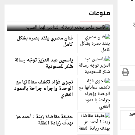
منوعات
قاسم ملحو يعتذر لزملائه الفنانين لهذا السبب
فنان مصري يفقد بصره بشكل
كامل
ياسمين عبد العزيز توجّه رسالة
شكر للسعودية
نجوى فؤاد تكشف معاناتها مع
الوحدة وإجراء جراحة بالعمود
الفقري
حقيقة مقاضاة زينة لـ أحمد عز
بهدف زيادة النفقة