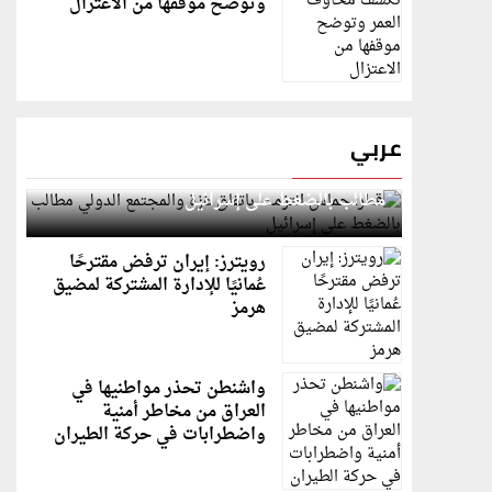
وتوضح موقفها من الاعتزال
عربي
قطر: حماس التزمت باتفاق غزة والمجتمع الدولي
مطالب بالضغط على إسرائيل
رويترز: إيران ترفض مقترحًا
عُمانيًا للإدارة المشتركة لمضيق
هرمز
واشنطن تحذر مواطنيها في
العراق من مخاطر أمنية
واضطرابات في حركة الطيران