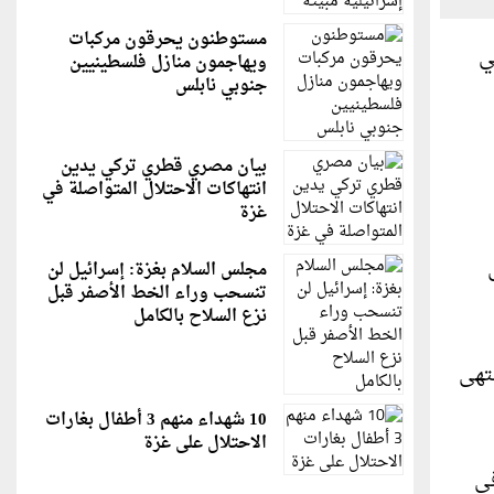
مستوطنون يحرقون مركبات
ي
ويهاجمون منازل فلسطينيين
جنوبي نابلس
بيان مصري قطري تركي يدين
انتهاكات الاحتلال المتواصلة في
غزة
تين (70، 77) على
مجلس السلام بغزة: إسرائيل لن
تنسحب وراء الخط الأصفر قبل
نزع السلاح بالكامل
اء الذي انتهى
10 شهداء منهم 3 أطفال بغارات
الاحتلال على غزة
وط الإضافي