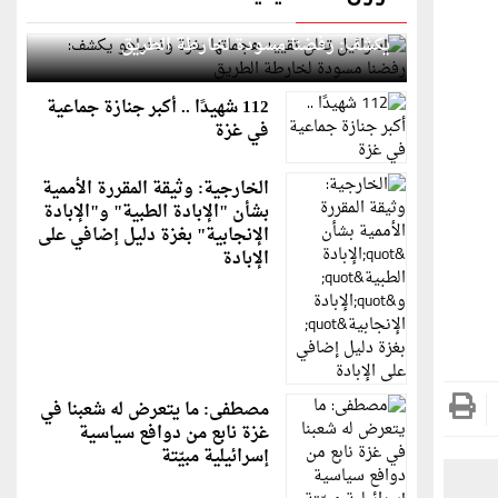
إسرائيل تعلن تقييد هجماتها بغزة ونتنياهو
يكشف: رفضنا مسودة لخارطة الطريق
112 شهيدًا .. أكبر جنازة جماعية
في غزة
الخارجية: وثيقة المقررة الأممية
بشأن "الإبادة الطبية" و"الإبادة
الإنجابية" بغزة دليل إضافي على
الإبادة
مصطفى: ما يتعرض له شعبنا في
غزة نابع من دوافع سياسية
إسرائيلية مبيّتة