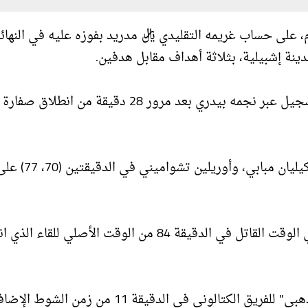
، على حساب غريمه التقليدي ريال مدريد بفوزه عليه في النهائ
دينة إشبيلية، بثلاثة أهداف مقابل هدفين.
وفي تفاصيل المبارة المثيرة، افتتح الفريق الكتالوني التسجيل عبر نجمه بيدري بعد مرور 28 دقيقة من انطلاق صفارة
ورد الفريق الملكي بهدفين متتاليين عبر الثنائي الفرنسي كيليان مبابي، وأوريلين تشواميني في الدقيق
وأنقذ المهاجم فيران توريس فريق برشلونة من الهزيمة في الوقت القاتل في الدقيقة 84 من الوقت الأصلي للق
واقتنص المدافع الفرنسي جيوليس كونده هدف الفوز "الذهبي" للفريق الكتالوني في الدقيقة 11 من زمن الش