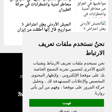
مخاطر أمنية واضطرابات في حركة
الطيران
الجيش الأردني يعلن اعتراض 5
صواريخ قال إنها أُطلقت من إيران
نحنُ نستخدم ملفات تعريف
الارتباط
نحن نستخدم ملفات تعريف الارتباط وتقنيات
التتبع الأخرى لتحسين تجربة التصفح الخاصة
بك على موقعنا الإلكتروني ، ولإظهار المحتوى
جميع الحقوق محفوظة لدنيا الوطن © 2003 - 2022
المخصص والإعلانات المستهدفة لك ، وتحليل
حركة المرور على موقعنا ، وفهم من أين يأتي
زوارنا.
فهمت
Privacy Policy
تغيير تفضيلاتي