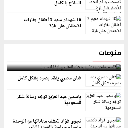
السلاح بالكامل
10 شهداء منهم 3 أطفال بغارات
الاحتلال على غزة
منوعات
قاسم ملحو يعتذر لزملائه الفنانين لهذا السبب
فنان مصري يفقد بصره بشكل كامل
ياسمين عبد العزيز توجّه رسالة شكر
للسعودية
نجوى فؤاد تكشف معاناتها مع الوحدة
وإجراء جراحة بالعمود الفقري