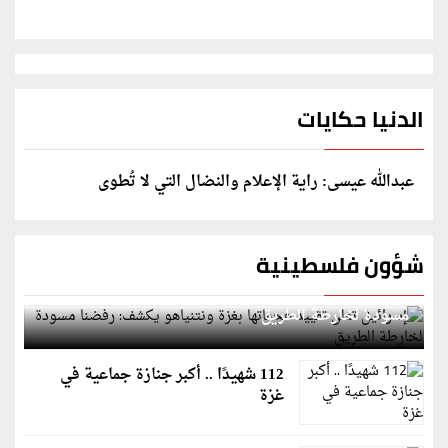
الدنيا حكايات
عبدالله عيسى: راية الإعلام والنضال التي لا تُطوى
شؤون فلسطينية
إسرائيل تعلن تقييد هجماتها بغزة ونتنياهو يكشف: رفضنا
مسودة لخارطة الطريق
112 شهيدًا .. أكبر جنازة جماعية في
غزة