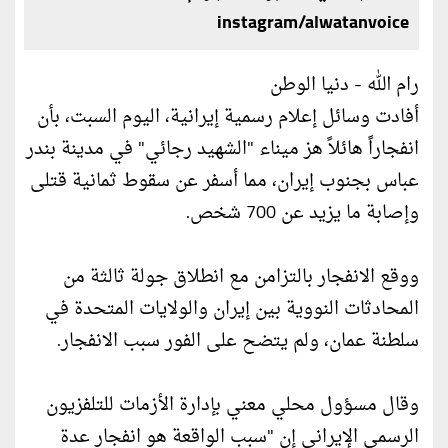
instagram/alwatanvoice
رام الله - دنيا الوطن
أفادت وسائل إعلام رسمية إيرانية، اليوم السبت، بأن
انفجاراً هائلاً هز ميناء "الشهيد رجائي" في مدينة بندر
عباس بجنوب إيران، مما أسفر عن سقوط ثمانية قتلى
وإصابة ما يزيد عن 700 شخص.
ووقع الانفجار بالتزامن مع انطلاق جولة ثالثة من
المحادثات النووية بين إيران والولايات المتحدة في
سلطنة عمان، ولم يتضح على الفور سبب الانفجار.
وقال مسؤول محلي معني بإدارة الأزمات للتلفزيون
الرسمي الإيراني إن "سبب الواقعة هو انفجار عدة