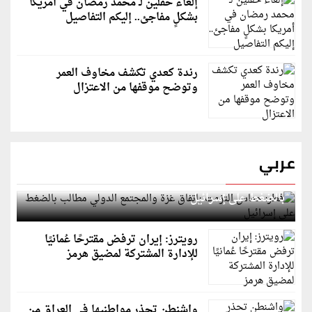
إلغاء حفلين لـ محمد رمضان في أمريكا
بشكلٍ مفاجئ.. إليكم التفاصيل
رندة كعدي تكشف مخاوف العمر
وتوضح موقفها من الاعتزال
عربي
قطر: حماس التزمت باتفاق غزة والمجتمع الدولي مطالب
بالضغط على إسرائيل
رويترز: إيران ترفض مقترحًا عُمانيًا
للإدارة المشتركة لمضيق هرمز
واشنطن تحذر مواطنيها في العراق من