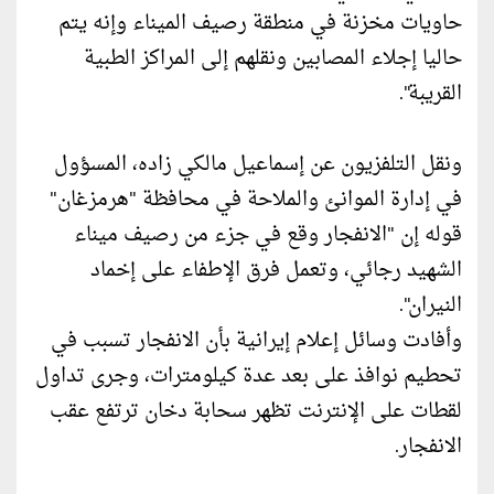
حاويات مخزنة في منطقة رصيف الميناء وإنه يتم
حاليا إجلاء المصابين ونقلهم إلى المراكز الطبية
القريبة".
ونقل التلفزيون عن إسماعيل مالكي زاده، المسؤول
في إدارة الموانئ والملاحة في محافظة "هرمزغان"
قوله إن "الانفجار وقع في جزء من رصيف ميناء
الشهيد رجائي، وتعمل فرق الإطفاء على إخماد
النيران".
وأفادت وسائل إعلام إيرانية بأن الانفجار تسبب في
تحطيم نوافذ على بعد عدة كيلومترات، وجرى تداول
لقطات على الإنترنت تظهر سحابة دخان ترتفع عقب
الانفجار.