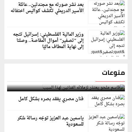
بعد نشر صورته مع مجندتين.. عائلة
الأسير الدريملي تكشف كواليس اختفائه
وزير المالية الفلسطيني: إسرائيل تتجه
إلى "تصفير" أموال المقاصة.. وصلنا
إلى نهاية المطاف ماليًا
منوعات
قاسم ملحو يعتذر لزملائه الفنانين لهذا السبب
فنان مصري يفقد بصره بشكل كامل
ياسمين عبد العزيز توجّه رسالة شكر
للسعودية