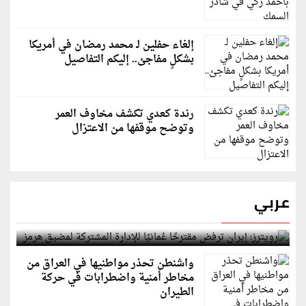
إلغاء حفلين لـ محمد رمضان في أمريكا
بشكلٍ مفاجئ.. إليكم التفاصيل
رندة كعدي تكشف مخاوف العمر
وتوضح موقفها من الاعتزال
عربي
رويترز: إيران ترفض مقترحًا عُمانيًا للإدارة المشتركة
لمضيق هرمز
واشنطن تحذر مواطنيها في العراق من
مخاطر أمنية واضطرابات في حركة
الطيران