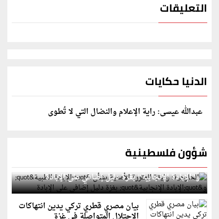
التعليقات
الدنيا حكايات
عبدالله عيسى: راية الإعلام والنضال التي لا تُطوى
شؤون فلسطينية
الخارجية: وثيقة المقررة الأممية بشأن "الإبادة الطبية"
و"الإبادة الإنجابية" بغزة دليل إضافي على الإبادة
بيان مصري قطري تركي يدين انتهاكات
الاحتلال المتواصلة في غزة