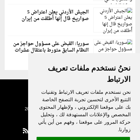
الجيش الأردني يعلن اعتراض 5
صواريخ قال إنها أُطلقت من إيران
سوريا: القبض على مسؤول حواجز من
النظام السابق متورط باعتقال عشرات
الشبان
نحنُ نستخدم ملفات تعريف
الارتباط
نحن نستخدم ملفات تعريف الارتباط وتقنيات
التتبع الأخرى لتحسين تجربة التصفح الخاصة
بك على موقعنا الإلكتروني ، ولإظهار المحتوى
جميع الحقوق محفوظة لدنيا الوطن © 2003 - 2022
المخصص والإعلانات المستهدفة لك ، وتحليل
حركة المرور على موقعنا ، وفهم من أين يأتي
زوارنا.