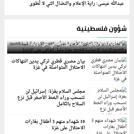
عبدالله عيسى: راية الإعلام والنضال التي لا تُطوى
شؤون فلسطينية
الخارجية: وثيقة المقررة الأممية بشأن "الإبادة الطبية"
و"الإبادة الإنجابية" بغزة دليل إضافي على الإبادة
بيان مصري قطري تركي يدين انتهاكات
الاحتلال المتواصلة في غزة
مجلس السلام بغزة: إسرائيل لن
تنسحب وراء الخط الأصفر قبل نزع
السلاح بالكامل
10 شهداء منهم 3 أطفال بغارات
الاحتلال على غزة