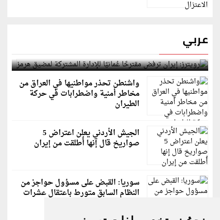
عربي
رويترز: إيران ترفض مقترحًا عُمانيًا للإدارة المشتركة
لمضيق هرمز
واشنطن تحذر مواطنيها في العراق من
مخاطر أمنية واضطرابات في حركة
الطيران
الجيش الأردني يعلن اعتراض 5
صواريخ قال إنها أُطلقت من إيران
سوريا: القبض على مسؤول حواجز من
النظام السابق متورط باعتقال عشرات
الشبان