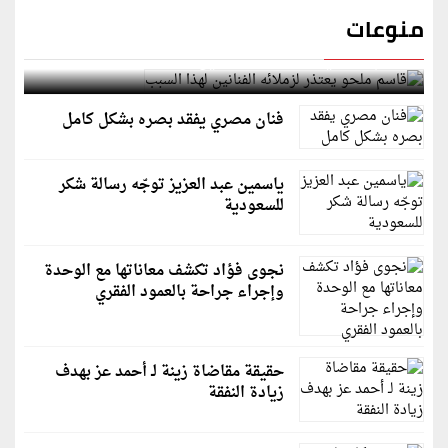
منوعات
قاسم ملحو يعتذر لزملائه الفنانين لهذا السبب
فنان مصري يفقد بصره بشكل كامل
ياسمين عبد العزيز توجّه رسالة شكر
للسعودية
نجوى فؤاد تكشف معاناتها مع الوحدة
وإجراء جراحة بالعمود الفقري
حقيقة مقاضاة زينة لـ أحمد عز بهدف
زيادة النفقة