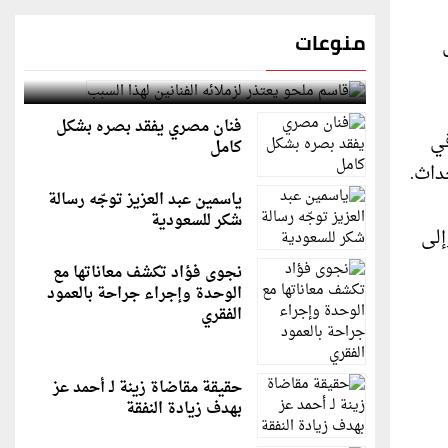
منوعات
قاسم ملحو يعتذر لزملائه الفنانين لهذا السبب
فنان مصري يفقد بصره بشكل
في
كامل
داث.
ياسمين عبد العزيز توجّه رسالة
شكر للسعودية
إلى
نجوى فؤاد تكشف معاناتها مع
الوحدة وإجراء جراحة بالعمود
الفقري
حقيقة مقاضاة زينة لـ أحمد عز
بهدف زيادة النفقة