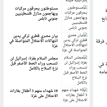
مستوطنون يحرقون مركبات
ة
ويهاجمون منازل فلسطينيين
بع
جنوبي نابلس
بيان مصري قطري تركي يدين
 فرقة
انتهاكات الاحتلال المتواصلة في
غزة
مجلس السلام بغزة: إسرائيل لن
تنسحب وراء الخط الأصفر قبل
ة في
نزع السلاح بالكامل
تمامه
10 شهداء منهم 3 أطفال بغارات
الاحتلال على غزة