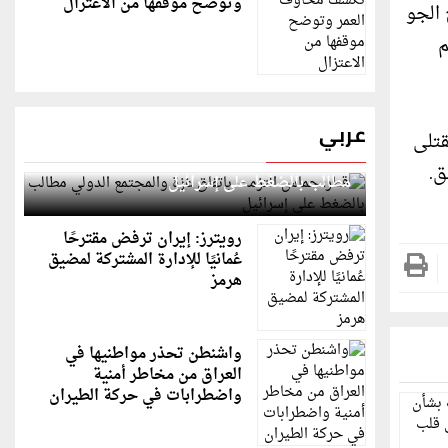
وتوضح موقفها من الاعتزال
ح الجو
م
عربي
بلغ إجمالي القتلى
قطر: حماس التزمت باتفاق غزة والمجتمع الدولي
مطالب بالضغط على إسرائيل
رويترز: إيران ترفض مقترحًا
عُمانيًا للإدارة المشتركة لمضيق
هرمز
واشنطن تحذر مواطنيها في
العراق من مخاطر أمنية
واضطرابات في حركة الطيران