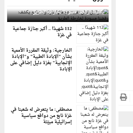
إسرائيل تعلن تقييد هجماتها بغزة ونتنياهو
يكشف: رفضنا مسودة لخارطة الطريق
112 شهيدًا .. أكبر جنازة جماعية
في غزة
الخارجية: وثيقة المقررة الأممية
بشأن "الإبادة الطبية" و"الإبادة
الإنجابية" بغزة دليل إضافي على
الإبادة
مصطفى: ما يتعرض له شعبنا في
غزة نابع من دوافع سياسية
إسرائيلية مبيّتة