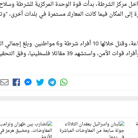
لقسام فقط داخل مركز الشرطة، بدأت قوة الوحدة المركزية للشرطة وسلا
 إلى المكان فيما كانت المعارك مستمرة في بلدات أخرى، "وت
واستمرت المعارك داخل مركز الشرطة في سديروت 26 ساعة، وقتل خلالها 10 أفراد شرطة و6 مواطنين. و