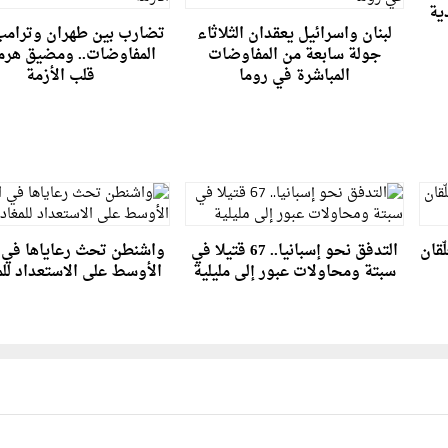
ية
لبنان واسرائيل يعقدان الثلاثاء
تضارب بين طهران وترامب
جولة سابعة من المفاوضات
المفاوضات.. ومضيق هرم
المباشرة في روما
قلب الأزمة
ّقان
التدفق نحو إسبانيا.. 67 قتيلا في
واشنطن تحث رعاياها في 
سبتة ومحاولات عبور إلى مليلية
الأوسط على الاستعداد للم