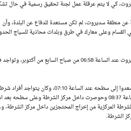
روت، كي لا يتم عرقلة عمل لجنة تحقيق رسمية في حال تشكي
تيبة المدرعات 77 أيضا، المسؤولة عن منطقة سديروت، لم تكن مستعدة للدفاع عن البلدة، وأن
لي القسام وعلى معارك في طرق وبلدات محاذية للسياج الحدو
وحسب التحقيق، فإن 26 مقاتلا فلسطينيا توغلوا في سديروت عند الساعة 06:58 من صباح السابع من أكتوبر، وتو
وسيطر عناصر القسام على مركز الشرطة في سديروت وصعدوا إلى سطحه عند الساعة 07:10، وكان يتواجد أفراد
بداخله. ووصلت قوة من وحدة (يوآف) إلى المكان عند الساعة 08:37 وحوصرت داخل مركز الشرطة وعلى سطحه 
ت قوة من وحدة الشرطة المركزية من إخراج المحتجزين داخل مركز الشرطة، و