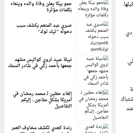
لها.
حمو بيكا يعلن وفاة والده وينعاه
بكلمات مؤثرة
صبري عبد المنعم يكشف سبب
دي
دخوله "تيك توك"
نبيلة عبيد تروي كواليس مشهد
اجد في
جمعها بأحمد زكي في شادر السمك
 شرطة
إلغاء حفلين لـ محمد رمضان في
بعد اشتباك
أمريكا بشكلٍ مفاجئ.. إليكم
التفاصيل
عند
رندة كعدي تكشف مخاوف العمر