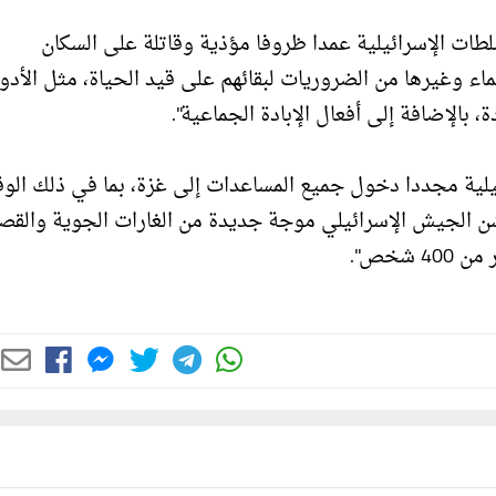
ن الأول/ اكتوبر 2023، "فرضت السلطات الإسرائيلية عمدا ظروفا مؤذية وقاتلة على السكان
ء وغيرها من الضروريات لبقائهم على قيد الحياة، مثل الأدوي
، بالإضافة إلى أفعال الإبادة الجماعية".
الإسرائيلية مجددا دخول جميع المساعدات إلى غزة، بما في ذلك الو
ارخ للقانون الإنساني الدولي، وفي 18 آذار، شن الجيش الإسرائيلي موجة جديدة من الغارات الجوية وال
شخص".