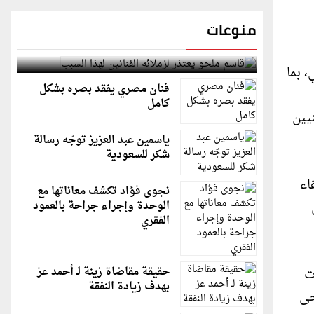
منوعات
قاسم ملحو يعتذر لزملائه الفنانين لهذا السبب
 بما
فنان مصري يفقد بصره بشكل
كامل
يين
ياسمين عبد العزيز توجّه رسالة
شكر للسعودية
اء
نجوى فؤاد تكشف معاناتها مع
ال
الوحدة وإجراء جراحة بالعمود
الفقري
حقيقة مقاضاة زينة لـ أحمد عز
ت
بهدف زيادة النفقة
حى