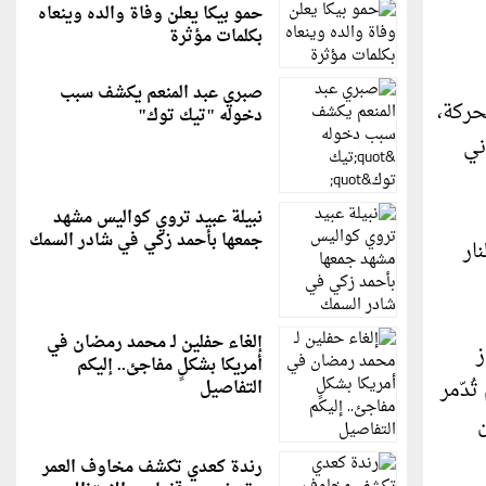
حمو بيكا يعلن وفاة والده وينعاه
بكلمات مؤثرة
صبري عبد المنعم يكشف سبب
حركة،
دخوله "تيك توك"
ني
نبيلة عبيد تروي كواليس مشهد
جمعها بأحمد زكي في شادر السمك
ار
إلغاء حفلين لـ محمد رمضان في
ز
أمريكا بشكلٍ مفاجئ.. إليكم
تشفيات فقط من أصل 36 في غزة لم تُدّمر
التفاصيل
رندة كعدي تكشف مخاوف العمر