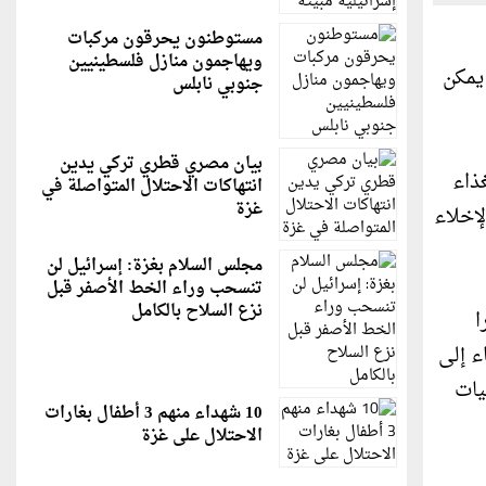
مستوطنون يحرقون مركبات
ويهاجمون منازل فلسطينيين
يمكن
جنوبي نابلس
بيان مصري قطري تركي يدين
ذاء
انتهاكات الاحتلال المتواصلة في
غزة
لإخلاء
مجلس السلام بغزة: إسرائيل لن
تنسحب وراء الخط الأصفر قبل
نزع السلاح بالكامل
ا
ء إلى
يات
10 شهداء منهم 3 أطفال بغارات
الاحتلال على غزة