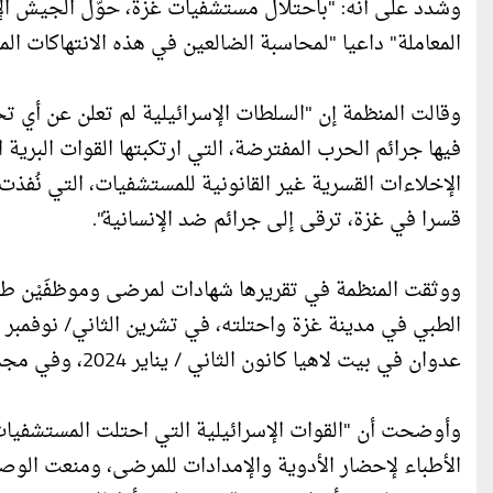
وشدد على أنه: "باحتلال مستشفيات غزة، حوّل الجيش الإ
المعاملة" داعيا "لمحاسبة الضالعين في هذه الانتهاكات الم
وقالت المنظمة إن "السلطات الإسرائيلية لم تعلن عن أي تح
فيها جرائم الحرب المفترضة، التي ارتكبتها القوات البرية 
الإخلاءات القسرية غير القانونية للمستشفيات، التي نُفذ
قسرا في غزة، ترقى إلى جرائم ضد الإنسانية".
ووثقت المنظمة في تقريرها شهادات لمرضى وموظفَيْن طبي
عدوان في بيت لاهيا كانون الثاني / يناير 2024، وفي مجمع ناصر الطبي في خان يونس في شباط/ فبراير 2024.
وأوضحت أن "القوات الإسرائيلية التي احتلت المستشف
الأطباء لإحضار الأدوية والإمدادات للمرضى، ومنعت الو