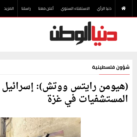
دنيا الرأي
الاستفتاء السنوي
أعلن معنا
راسلنا
المزيد
شؤون فلسطينية
(هيومن رايتس ووتش): إسرائيل ا
المستشفيات في غزة