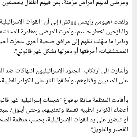
ومرضى لديهم أمراض مزمنة، بمن فيهم أطفال يخضعون لغ
ولفتت (هيومن رايتس ووتش) إلى أن "القوات الإسرائيلية
والنازحين لخطر جسيم، وأمرت المرضى بمغادرة المستشف
ونادرا ما سهّلت نقلهم إلى مرافق صحية أخرى عجزت أحيانا
المستشفيات، أحرقتها أو دمرتها بشكل غير قانوني".
وأشارت إلى ارتكاب "الجنود الإسرائيليون انتهاكات ضد ال
على المدنيين وقتلوهم، وأطلقوا النار على الكوادر الطبية،
وأفادت المنظمة سابقا بوقوع "هجمات إسرائيلية غير قانو
أو تتضرر على يد القوات الإسرائيلية، بحسب منظمة الصحة 
القصير والطويل".