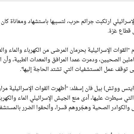
سرائيلي ارتكبت جرائم حرب، لتسببها باستشهاد ومعاناة كان 
 قطاع غزة.
 "القوات الإسرائيلية بحرمان المرضى من الكهرباء والماء والغ
املين الصحيين، ودمرت عمدا المرافق والمعدات الطبية، وأن ا
 توقف عمل المستشفيات التي تشتد الحاجة إليها".
تس ووتش) بيل فان إسفلد: "أظهرت القوات الإسرائيلية مرار
ي سيطرت عليها، أدى منع الجيش الإسرائيلي الماء والكهربا
ى والكوادر الصحية وهجّروهم قسرا، وألحقوا الضرر بالمستشف