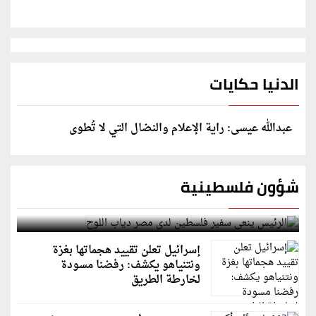
الدنيا حكايات
عبدالله عيسى: راية الإعلام والنضال التي لا تُطوى
شؤون فلسطينية
الرئيس ينعى سفير فلسطين لدى مصر دياب اللوح
إسرائيل تعلن تقييد هجماتها بغزة
ونتنياهو يكشف: رفضنا مسودة
لخارطة الطريق