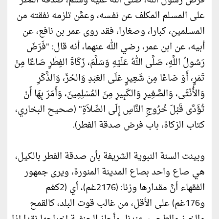
فرض رسول الله، صلى الله عليه وسلم، صدقة الفطر
على المسـلم المكلف عن نفـسه، وعمَّن تلزمه نفقته من
المسـلمين، كبارا، وصغارا، فقد روى عمر بن نافع، عن
أبيه، عن ابن عمر، رضي الله عنهما، أنه قال: "فَرَضَ
رَسُولُ اللَّهِ، صَلَّى اللهُ عَلَيْهِ وَسَلَّمَ، زَكَاةَ الفِطْرِ صَاعًا مِنْ
تَمْرٍ، أَوْ صَاعًا مِنْ شَعِيرٍ عَلَى العَبْدِ وَالحُرِّ، وَالذَّكَرِ
وَالأُنْثَى، وَالصَّغِيرِ وَالكَبِيرِ مِنَ المُسْلِمِينَ، وَأَمَرَ بِهَا أَنْ
تُؤَدَّى قَبْلَ خُرُوجِ النَّاسِ إِلَى الصَّلاَةِ" (صحيح البخاري،
كتاب الزكاة، باب فرض صدقة الفطر).
وبينت السنة النبوية الشريفة بأن صدقة الفطر بالكيل،
هي صاع واحد بصاع المدينة المنورة، ويرى جمهور
الفقهاء أنَّ مقدارها وزنا: (2176غم)، أي (2كغم
و176غم) على الأقل، من غالب قوت البلد، كالقمح