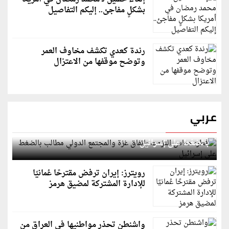
بشكلٍ مفاجئ.. إليكم التفاصيل
رندة كعدي تكشف مخاوف العمر
وتوضح موقفها من الاعتزال
عربي
قطر: حماس التزمت باتفاق غزة والمجتمع الدولي مطالب
بالضغط على إسرائيل
رويترز: إيران ترفض مقترحًا عُمانيًا
للإدارة المشتركة لمضيق هرمز
واشنطن تحذر مواطنيها في العراق من