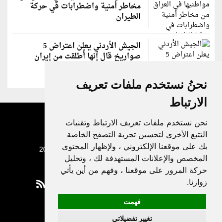
مخاطر أمنية واضطرابات في حركة
الطيران
الجيش الأردني يعلن اعتراض 5
صواريخ قال إنها أُطلقت من إيران
نحنُ نستخدم ملفات تعريف
الارتباط
نحن نستخدم ملفات تعريف الارتباط وتقنيات
التتبع الأخرى لتحسين تجربة التصفح الخاصة
بك على موقعنا الإلكتروني ، ولإظهار المحتوى
جميع الحقوق محفوظة لدنيا الوطن © 2003 - 2022
المخصص والإعلانات المستهدفة لك ، وتحليل
حركة المرور على موقعنا ، وفهم من أين يأتي
زوارنا.
فهمت
Privacy Policy
تغيير تفضيلاتي
|