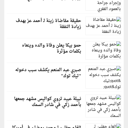
حقيقة مقاضاة زينة لـ أحمد عز بهدف
زيادة النفقة
حمو بيكا يعلن وفاة والده وينعاه
بكلمات مؤثرة
صبري عبد المنعم يكشف سبب دخوله
"تيك توك"
نبيلة عبيد تروي كواليس مشهد جمعها
بأحمد زكي في شادر السمك
إلغاء حفلين لـ محمد رمضان في أمريكا