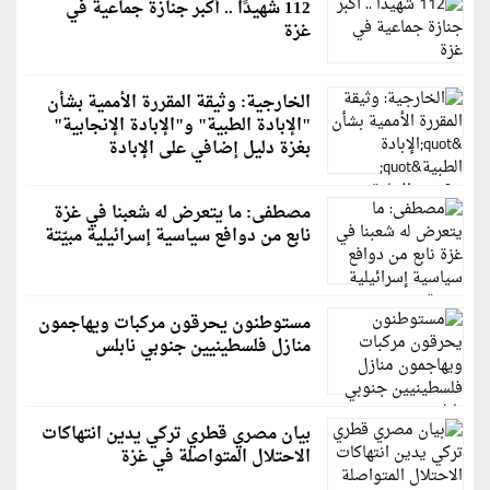
112 شهيدًا .. أكبر جنازة جماعية في
غزة
الخارجية: وثيقة المقررة الأممية بشأن
"الإبادة الطبية" و"الإبادة الإنجابية"
بغزة دليل إضافي على الإبادة
مصطفى: ما يتعرض له شعبنا في غزة
نابع من دوافع سياسية إسرائيلية مبيّتة
مستوطنون يحرقون مركبات ويهاجمون
منازل فلسطينيين جنوبي نابلس
بيان مصري قطري تركي يدين انتهاكات
الاحتلال المتواصلة في غزة