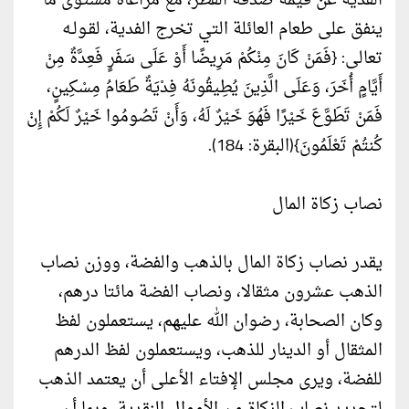
الفدية عن قيمة صدقة الفطر، مع مراعاة مستوى ما
ينفق على طعام العائلة التي تخرج الفدية، لقـولـه
تعالى: {فَمَنْ كَانَ مِنْكُمْ مَرِيضًا أَوْ عَلَى سَفَرٍ فَعِدَّةٌ مِنْ
أَيَّامٍ أُخَرَ، وَعَلَى الَّذِينَ يُطِيقُونَهُ فِدْيَةٌ طَعَامُ مِسْكِينٍ،
فَمَنْ تَطَوَّعَ خَيْرًا فَهُوَ خَيْرٌ لَهُ، وَأَنْ تَصُومُوا خَيْرٌ لَكُمْ إِنْ
كُنتُمْ تَعْلَمُونَ}(البقرة: 184).
نصاب زكاة المال
يقدر نصاب زكاة المال بالذهب والفضة، ووزن نصاب
الذهب عشرون مثقالا، ونصاب الفضة مائتا درهم،
وكان الصحابة، رضوان الله عليهم، يستعملون لفظ
المثقال أو الدينار للذهب، ويستعملون لفظ الدرهم
للفضة، ويرى مجلس الإفتاء الأعلى أن يعتمد الذهب