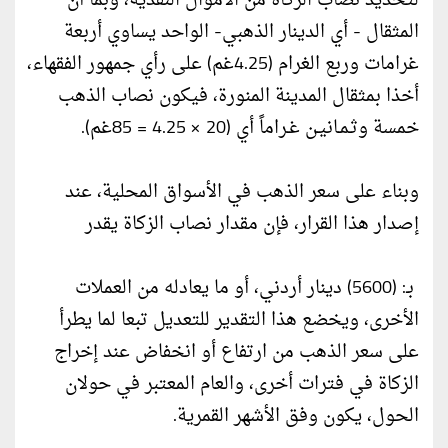
لتحديد نصاب الزكاة من الأموال النقدية، وبما أن
المثقال - أي الدينار الذهبي- الواحد يساوي أربعة
غرامات وربع الغرام (4.25غم) على رأي جمهور الفقهاء،
أخذا بمثقال المدينة المنورة، فيكون نصاب الذهب
خمسة وثـمـانيـن غـراماً أي (20 × 4.25 = 85غم).
وبناء على سعر الذهب في الأسواق المحلية، عند
إصدار هذا القرار، فإن مقدار نصاب الزكاة يقدر
بـ: (5600) دينار أردني، أو ما يعادله من العملات
الأخرى، ويخضع هذا التقدير للتعديل تبعا لما يطرأ
على سعر الذهب من ارتفاع أو انخفاض عند إخراج
الزكاة في فترات أخرى، والعام المعتبر في حولان
الحول، يكون وفق الأشهر القمرية.