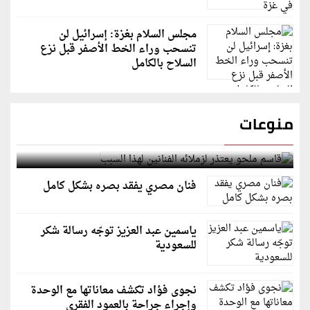
مجلس السلام بغزة: إسرائيل لن
تنسحب وراء الخط الأصفر قبل نزع
السلاح بالكامل
منوعات
قاسم ملحو يعتذر لزملائه الفنانين لهذا السبب
فنان مصري يفقد بصره بشكل كامل
ياسمين عبد العزيز توجّه رسالة شكر
للسعودية
نجوى فؤاد تكشف معاناتها مع الوحدة
وإجراء جراحة بالعمود الفقري