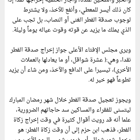
والخبز والطحين عندنا، وأجاز الحنفية إخراجها نقدا إذا
كان ذلك أيسر للمعطي، وأنفع للآخذ، ولا يشترط
لوجوب صدقة الفطر الغنى أو النصاب، بل تجب على
الذي يملك ما يزيد عن قوته وقوت عياله يوماً وليلة.
ويرى مجلس الإفتاء الأعلى جواز إخراج صدقة الفطر
نقدا، وهي:( عشرة شواقل، أو ما يعادلها بالعملات
الأخرى)، تيسيرا على الدافع والآخذ، ومن شاء أن يزيد
تطوعاً فهو خير له.
ويجوز تعجيل صدقة الفطر خلال شهر رمضان المبارك
ليتسنى للفقراء والمساكين سد حاجاتهم الضرورية،
علما أنه قد رويت أقوال كثيرة في وقت إخراج زكاة
الفطر، فذهب ابن حزم إلى أن وقت زكاة الفطر: هو