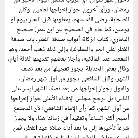
دخول شهر شوال، أي غروب شمس اليوم الأخير من
رمضان، ورأى آخرون، جواز إخراجها لعامين، وكان
الصحابة، رضي الله عنهم، يعطونها قبل الفطر بيوم أو
يومين، كما جاء في الصحيح عن ابن عمر[ صحيح
البخاري، كتاب الزكاة، أبواب صدقة الفطر، باب صدقة
الفطر على الحر والمملوك]، وإلى ذلك ذهب أحمد، وهو
المعتمد عند المالكية، وأجاز بعضهم تقديمها ثلاثة أيام،
وقال بعض الحنابلة: يجوز تعجيلها من بعد نصف
الشهر، وقال الشافعي: يجوز من أول شهر رمضان،
والقول بجواز إخراجها من بعد نصف الشهر أيسر على
الناس؛ بل يرجح مجلس الإفتاء الأعلى جواز إخراجها
من أول الشهر، كما رأى الإمام الشافعي؛ لأن المجتمع
أصبح أكثر اتساعاً وتعقيداً في زماننا هذا، ولا يجوز
شرعاً تأخيرها إلى ما بعد أداء صلاة عيد الفطر، فمن