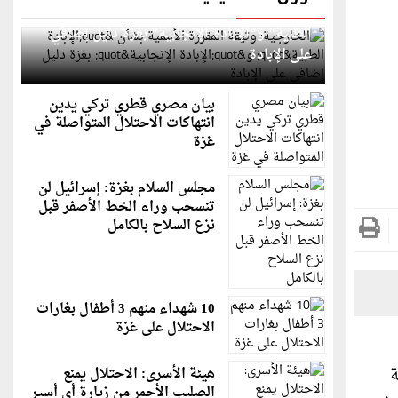
الخارجية: وثيقة المقررة الأممية بشأن "الإبادة
الطبية" و"الإبادة الإنجابية" بغزة دليل إضافي
على الإبادة
بيان مصري قطري تركي يدين
انتهاكات الاحتلال المتواصلة في
غزة
مجلس السلام بغزة: إسرائيل لن
تنسحب وراء الخط الأصفر قبل
نزع السلاح بالكامل
10 شهداء منهم 3 أطفال بغارات
الاحتلال على غزة
ة
هيئة الأسرى: الاحتلال يمنع
الصليب الأحمر من زيارة أي أسير