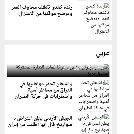
رندة كعدي تكشف مخاوف العمر
وتوضح موقفها من الاعتزال
عربي
رويترز: إيران ترفض مقترحًا عُمانيًا للإدارة
المشتركة لمضيق هرمز
واشنطن تحذر مواطنيها في
العراق من مخاطر أمنية
واضطرابات في حركة الطيران
الجيش الأردني يعلن اعتراض 5
صواريخ قال إنها أُطلقت من إيران