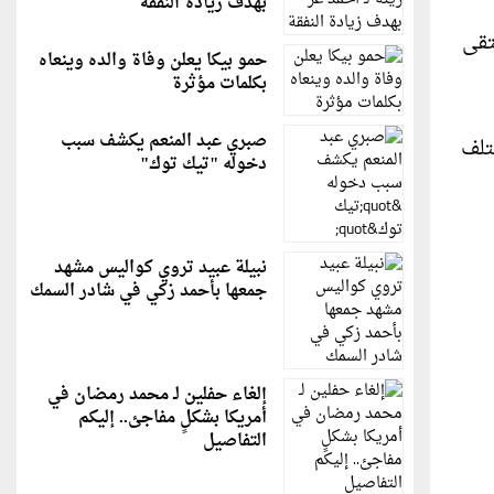
بهدف زيادة النفقة
تقى
حمو بيكا يعلن وفاة والده وينعاه
بكلمات مؤثرة
صبري عبد المنعم يكشف سبب
تلف
دخوله "تيك توك"
نبيلة عبيد تروي كواليس مشهد
جمعها بأحمد زكي في شادر السمك
إلغاء حفلين لـ محمد رمضان في
أمريكا بشكلٍ مفاجئ.. إليكم
التفاصيل