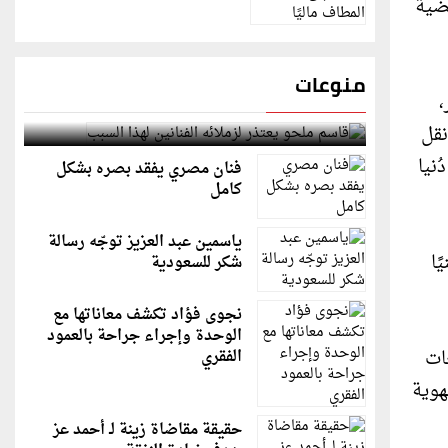
قضية
منوعات
،
قاسم ملحو يعتذر لزملائه الفنانين لهذا السبب
نقل
ُنيا
فنان مصري يفقد بصره بشكل
كامل
ياسمين عبد العزيز توجّه رسالة
ًا
شكر للسعودية
نجوى فؤاد تكشف معاناتها مع
الوحدة وإجراء جراحة بالعمود
ات
الفقري
هوية
حقيقة مقاضاة زينة لـ أحمد عز