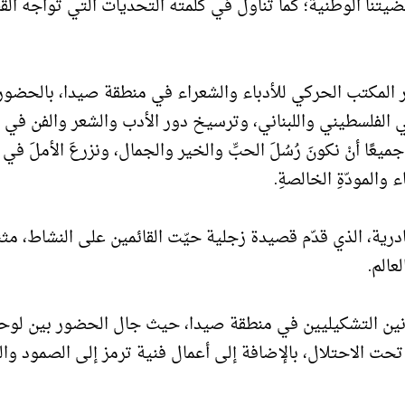
ضيتنا الوطنية؛ كما تناول في كلمته التحديات التي تواجه ال
ر المكتب الحركي للأدباء والشعراء في منطقة صيدا، بالحضور
في الفلسطيني واللبناني، وترسيخ دور الأدب والشعر والفن في 
يعًا أنْ نكونَ رُسُلَ الحبِّ والخير والجمال، ونزرعَ الأملَ في د
ء والمودّةِ الخالصةِ.
ة، الذي قدّم قصيدة زجلية حيّت القائمين على النشاط، مثني
الم.
نانين التشكيليين في منطقة صيدا، حيث جال الحضور بين لوح
تحت الاحتلال، بالإضافة إلى أعمال فنية ترمز إلى الصمود وال