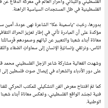
الفلسطيني واللبناني وأحرار العالم في معركة الدفاع عن ق
الفلسطينية في ظل المستجدات السياسية الراهنة.
بدورها، رحّبت "ياسمينة عكا" الشاعرة نهى عودة، أمين س
مؤكدة على أن المبادرة تأتي في إطار تعزيز الحراك الثقا
معاناة أبناء شعبنا والتعبير عن ثباتهم وصمودهم فَرِسالتُنا جم
النّاس، ونرتقي بإنسانيّةِ الإنسانِ إلى سماواتِ الصّفاء والنّقا
وشهدت الفعالية مشاركة شاعر الزجل الفلسطيني محمد قادري
على دور الأدباء والشعراء في إيصال صوت فلسطين إلى الع
كما تمّ افتتاح معرض الفن التشكيلي للمكتب الحركي للف
فنية تجسّد الواقع الفلسطيني، وتعكس معاناة أبناء شعبنا 
الوطنية.