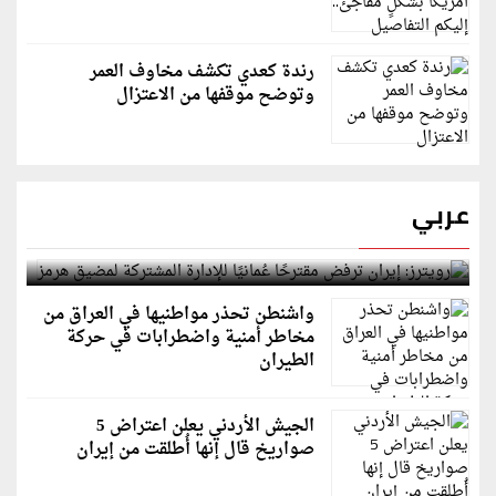
رندة كعدي تكشف مخاوف العمر
وتوضح موقفها من الاعتزال
عربي
رويترز: إيران ترفض مقترحًا عُمانيًا للإدارة المشتركة
لمضيق هرمز
واشنطن تحذر مواطنيها في العراق من
مخاطر أمنية واضطرابات في حركة
الطيران
الجيش الأردني يعلن اعتراض 5
صواريخ قال إنها أُطلقت من إيران