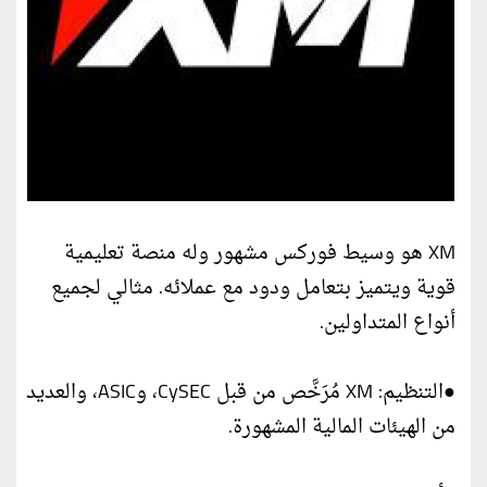
XM هو وسيط فوركس مشهور وله منصة تعليمية
قوية ويتميز بتعامل ودود مع عملائه. مثالي لجميع
أنواع المتداولين.
●التنظيم: XM مُرَخَّص من قبل CySEC، وASIC، والعديد
من الهيئات المالية المشهورة.