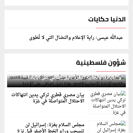
الدنيا حكايات
عبدالله عيسى: راية الإعلام والنضال التي لا تُطوى
شؤون فلسطينية
الخارجية: وثيقة المقررة الأممية بشأن "الإبادة الطبية"
و"الإبادة الإنجابية" بغزة دليل إضافي على الإبادة
بيان مصري قطري تركي يدين انتهاكات
الاحتلال المتواصلة في غزة
مجلس السلام بغزة: إسرائيل لن
تنسحب وراء الخط الأصفر قبل نزع