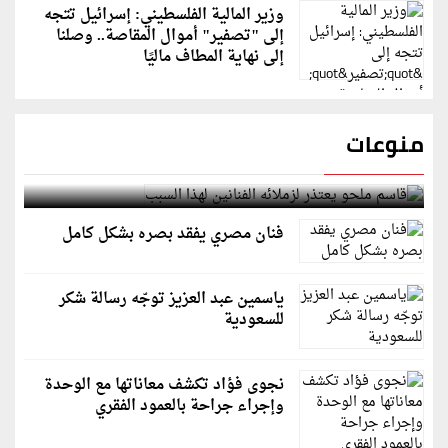
وزير المالية الفلسطيني: إسرائيل تتجه
إلى "تصفير" أموال المقاصة.. وصلنا
إلى نهاية المطاف ماليًا
منوعات
قاسم ملحو يعتذر لزملائه الفنانين لهذا السبب
فنان مصري يفقد بصره بشكل كامل
ياسمين عبد العزيز توجّه رسالة شكر
للسعودية
نجوى فؤاد تكشف معاناتها مع الوحدة
وإجراء جراحة بالعمود الفقري