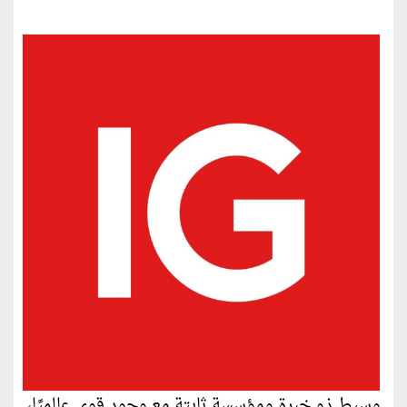
وسيط ذو خبرة ومؤسسة ثابتة مع وجود قوي عالميًا،