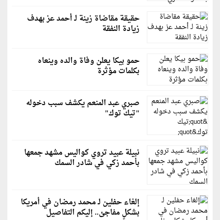
حقيقة مقاضاة زينة لـ أحمد عز بهدف
زيادة النفقة
حمو بيكا يعلن وفاة والده وينعاه
بكلمات مؤثرة
صبري عبد المنعم يكشف سبب دخوله
"تيك توك"
نبيلة عبيد تروي كواليس مشهد جمعها
بأحمد زكي في شادر السمك
إلغاء حفلين لـ محمد رمضان في أمريكا
بشكلٍ مفاجئ.. إليكم التفاصيل