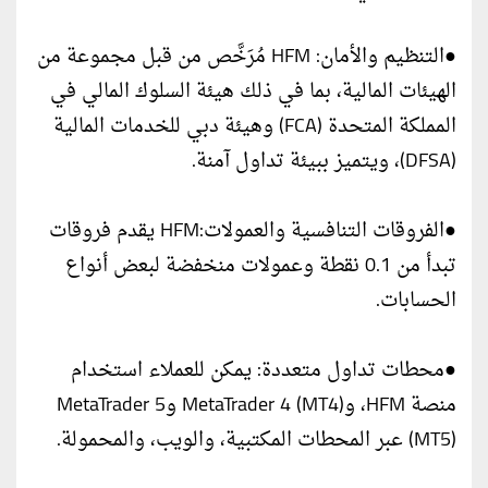
●التنظيم والأمان: HFM مُرَخَّص من قبل مجموعة من
الهيئات المالية، بما في ذلك هيئة السلوك المالي في
المملكة المتحدة (FCA) وهيئة دبي للخدمات المالية
(DFSA)، ويتميز ببيئة تداول آمنة.
●الفروقات التنافسية والعمولات:HFM يقدم فروقات
تبدأ من 0.1 نقطة وعمولات منخفضة لبعض أنواع
الحسابات.
●محطات تداول متعددة: يمكن للعملاء استخدام
منصة HFM، وMetaTrader 4 (MT4) وMetaTrader 5
(MT5) عبر المحطات المكتبية، والويب، والمحمولة.