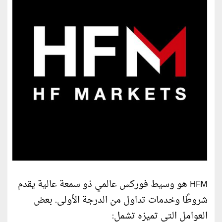
HFM هو وسيط فوركس عالمي ذو سمعة عالية يقدم
شروطًا وخدمات تداول من الدرجة الأولى. بعض
العوامل التي تميزه تشمل: