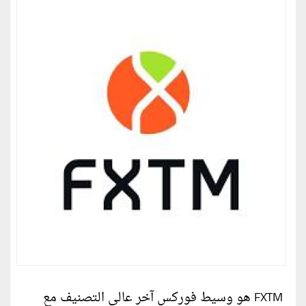
FXTM هو وسيط فوركس آخر عالي التصنيف مع