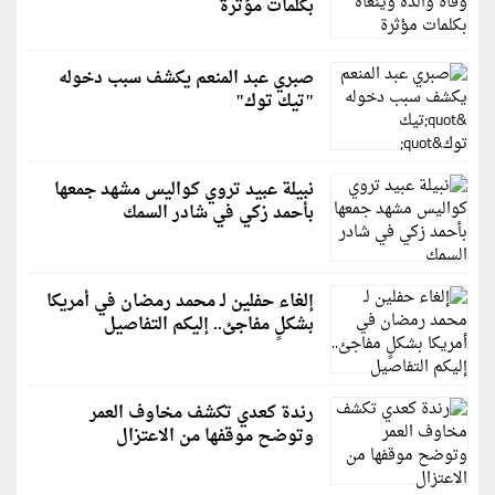
بكلمات مؤثرة
صبري عبد المنعم يكشف سبب دخوله
"تيك توك"
نبيلة عبيد تروي كواليس مشهد جمعها
بأحمد زكي في شادر السمك
إلغاء حفلين لـ محمد رمضان في أمريكا
بشكلٍ مفاجئ.. إليكم التفاصيل
رندة كعدي تكشف مخاوف العمر
وتوضح موقفها من الاعتزال