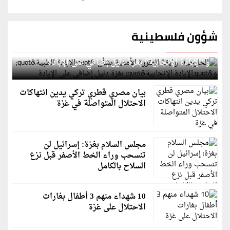
شؤون فلسطينية
الخارجية: وثيقة المقررة الأممية بشأن "الإبادة الطبية"
و"الإبادة الإنجابية" بغزة دليل إضافي على الإبادة
بيان مصري قطري تركي يدين انتهاكات
الاحتلال المتواصلة في غزة
مجلس السلام بغزة: إسرائيل لن
تنسحب وراء الخط الأصفر قبل نزع
السلاح بالكامل
10 شهداء منهم 3 أطفال بغارات
الاحتلال على غزة