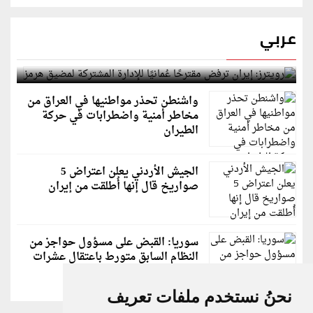
عربي
رويترز: إيران ترفض مقترحًا عُمانيًا للإدارة المشتركة
لمضيق هرمز
واشنطن تحذر مواطنيها في العراق من
مخاطر أمنية واضطرابات في حركة
الطيران
الجيش الأردني يعلن اعتراض 5
صواريخ قال إنها أُطلقت من إيران
سوريا: القبض على مسؤول حواجز من
النظام السابق متورط باعتقال عشرات
الشبان
نحنُ نستخدم ملفات تعريف