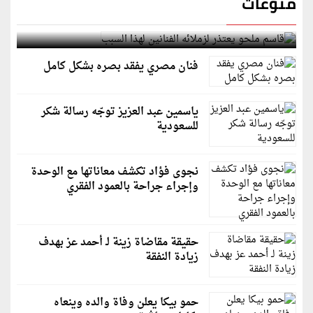
منوعات
قاسم ملحو يعتذر لزملائه الفنانين لهذا السبب
فنان مصري يفقد بصره بشكل كامل
ياسمين عبد العزيز توجّه رسالة شكر
للسعودية
نجوى فؤاد تكشف معاناتها مع الوحدة
وإجراء جراحة بالعمود الفقري
حقيقة مقاضاة زينة لـ أحمد عز بهدف
زيادة النفقة
حمو بيكا يعلن وفاة والده وينعاه