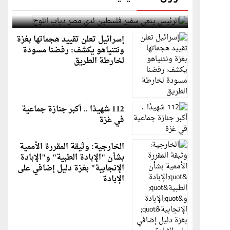
الرئيس ينعى سفير فلسطين لدى مصر دياب اللوح
إسرائيل تعلن تقييد هجماتها بغزة
ونتنياهو يكشف: رفضنا مسودة
لخارطة الطريق
112 شهيدًا .. أكبر جنازة جماعية
في غزة
الخارجية: وثيقة المقررة الأممية
بشأن "الإبادة الطبية" و"الإبادة
الإنجابية" بغزة دليل إضافي على
الإبادة