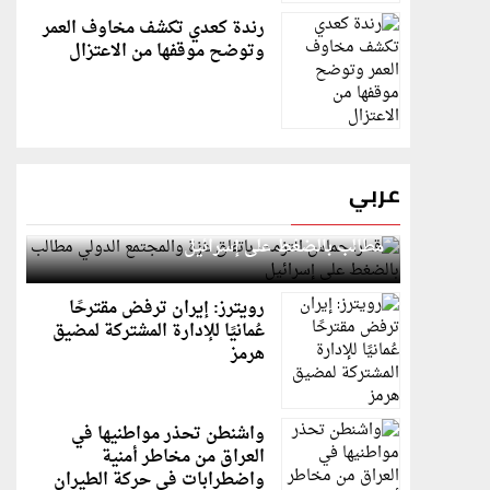
رندة كعدي تكشف مخاوف العمر
وتوضح موقفها من الاعتزال
عربي
قطر: حماس التزمت باتفاق غزة والمجتمع الدولي
مطالب بالضغط على إسرائيل
رويترز: إيران ترفض مقترحًا
عُمانيًا للإدارة المشتركة لمضيق
هرمز
واشنطن تحذر مواطنيها في
العراق من مخاطر أمنية
واضطرابات في حركة الطيران