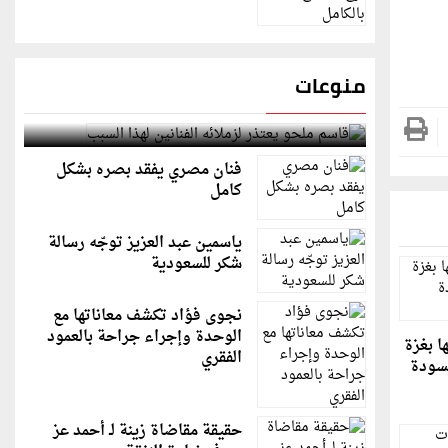
منوعات
قاسم ملحو يعتذر لزملائه الفنانين لهذا السبب
فنان مصري يفقد بصره بشكل
كامل
ياسمين عبد العزيز توجّه رسالة
شكر للسعودية
نجوى فؤاد تكشف معاناتها مع
الوحدة وإجراء جراحة بالعمود
ا بغزة
الفقري
مسودة
حقيقة مقاضاة زينة لـ أحمد عز