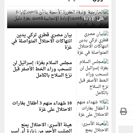
الخارجية: وثيقة المقررة الأممية بشأن "الإبادة
الطبية" و"الإبادة الإنجابية" بغزة دليل إضافي
على الإبادة
بيان مصري قطري تركي يدين
انتهاكات الاحتلال المتواصلة في
غزة
مجلس السلام بغزة: إسرائيل لن
تنسحب وراء الخط الأصفر قبل
نزع السلاح بالكامل
10 شهداء منهم 3 أطفال بغارات
الاحتلال على غزة
هيئة الأسرى: الاحتلال يمنع
الصليب الأحمر من زيارة أي أسير