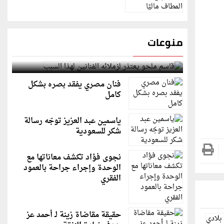
منوعات
قاسم ملحو يعتذر لزملائه الفنانين لهذا السبب
فنان مصري يفقد بصره بشكل
كامل
ياسمين عبد العزيز توجّه رسالة
شكر للسعودية
نجوى فؤاد تكشف معاناتها مع
الوحدة وإجراء جراحة بالعمود
الفقري
حقيقة مقاضاة زينة لـ أحمد عز