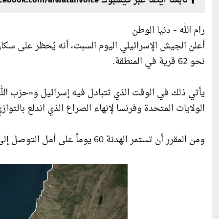
تابعنا أيضا عبر فيسبوك facebook.com/alwatanvoice
رام الله - دنيا الوطن
أعلن الجيش الإسرائيلي اليوم السبت، أنه يُحظر على سكان
نحو 62 قرية في المنطقة.
يأتي ذلك في الوقت الذي تتبادل فيه إسرائيل و«حزب الله
الولايات المتحدة وفرنسا لإنهاء الصراع الذي اندلع بالتوا
ومن المقرر أن تستمر الهدنة 60 يوماً على أمل التوصل إلى وقف دائم للأعمال القتالية.