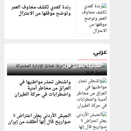
رندة كعدي تكشف مخاوف العمر
وتوضح موقفها من الاعتزال
عربي
رويترز: إيران ترفض مقترحًا عُمانيًا للإدارة
المشتركة لمضيق هرمز
واشنطن تحذر مواطنيها في
العراق من مخاطر أمنية
واضطرابات في حركة الطيران
الجيش الأردني يعلن اعتراض 5
صواريخ قال إنها أُطلقت من إيران