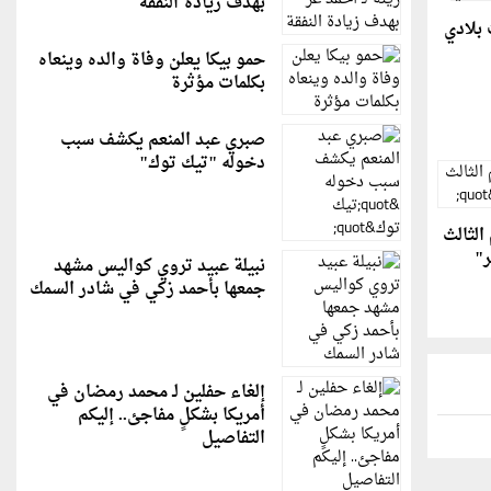
بهدف زيادة النفقة
 بلادي
حمو بيكا يعلن وفاة والده وينعاه
بكلمات مؤثرة
صبري عبد المنعم يكشف سبب
دخوله "تيك توك"
الثالث
ر"
نبيلة عبيد تروي كواليس مشهد
جمعها بأحمد زكي في شادر السمك
إلغاء حفلين لـ محمد رمضان في
أمريكا بشكلٍ مفاجئ.. إليكم
التفاصيل