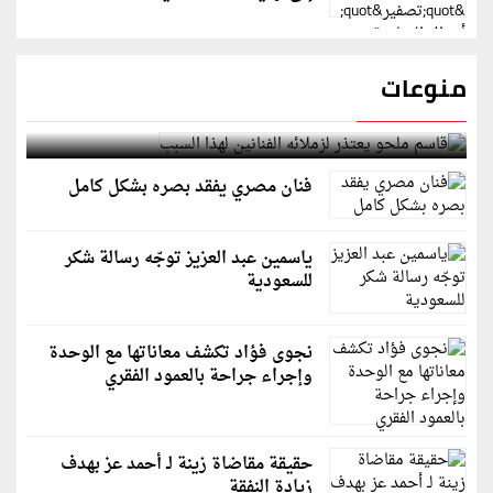
منوعات
قاسم ملحو يعتذر لزملائه الفنانين لهذا السبب
فنان مصري يفقد بصره بشكل كامل
ياسمين عبد العزيز توجّه رسالة شكر
للسعودية
نجوى فؤاد تكشف معاناتها مع الوحدة
وإجراء جراحة بالعمود الفقري
حقيقة مقاضاة زينة لـ أحمد عز بهدف
زيادة النفقة