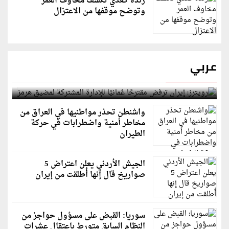
رندة كعدي تكشف مخاوف العمر
وتوضح موقفها من الاعتزال
عربي
رويترز: إيران ترفض مقترحًا عُمانيًا للإدارة المشتركة
لمضيق هرمز
واشنطن تحذر مواطنيها في العراق من
مخاطر أمنية واضطرابات في حركة
الطيران
الجيش الأردني يعلن اعتراض 5
صواريخ قال إنها أُطلقت من إيران
سوريا: القبض على مسؤول حواجز من
النظام السابق متورط باعتقال عشرات