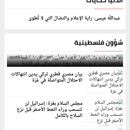
عبدالله عيسى: راية الإعلام والنضال التي لا تُطوى
شؤون فلسطينية
الخارجية: وثيقة المقررة الأممية بشأن "الإبادة الطبية"
و"الإبادة الإنجابية" بغزة دليل إضافي على الإبادة
بيان مصري قطري تركي يدين انتهاكات
الاحتلال المتواصلة في غزة
مجلس السلام بغزة: إسرائيل لن
تنسحب وراء الخط الأصفر قبل نزع
السلاح بالكامل