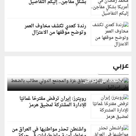
بشكلٍ مفاجئ.. إليكم التفاصيل
رندة كعدي تكشف مخاوف العمر
وتوضح موقفها من الاعتزال
عربي
قطر: حماس التزمت باتفاق غزة والمجتمع الدولي مطالب
بالضغط على إسرائيل
رويترز: إيران ترفض مقترحًا عُمانيًا
للإدارة المشتركة لمضيق هرمز
واشنطن تحذر مواطنيها في العراق من
مخاطر أمنية واضطرابات في حركة