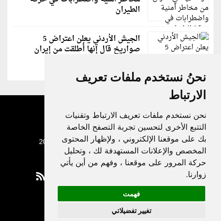
الطيران
الجيش الأردني يعلن اعتراض 5
صواريخ قال إنها أُطلقت من إيران
نحنُ نستخدم ملفات تعريف
الارتباط
نحن نستخدم ملفات تعريف الارتباط وتقنيات
التتبع الأخرى لتحسين تجربة التصفح الخاصة
بك على موقعنا الإلكتروني ، ولإظهار المحتوى
جميع الحقوق محفوظة لدنيا الوطن © 2003 - 2022
المخصص والإعلانات المستهدفة لك ، وتحليل
حركة المرور على موقعنا ، وفهم من أين يأتي
زوارنا.
فهمت
Privacy Policy
تغيير تفضيلاتي
|