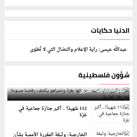
الدنيا حكايات
عبدالله عيسى: راية الإعلام والنضال التي لا تُطوى
شؤون فلسطينية
إسرائيل تعلن تقييد هجماتها بغزة ونتنياهو يكشف: رفضنا
مسودة لخارطة الطريق
112 شهيدًا .. أكبر جنازة جماعية في
غزة
الخارجية: وثيقة المقررة الأممية بشأن