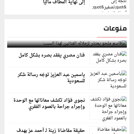
إلى نهاية المطاف ماليًا
منوعات
قاسم ملحو يعتذر لزملائه الفنانين لهذا السبب
فنان مصري يفقد بصره بشكل كامل
ياسمين عبد العزيز توجّه رسالة شكر
للسعودية
نجوى فؤاد تكشف معاناتها مع الوحدة
وإجراء جراحة بالعمود الفقري
حقيقة مقاضاة زينة لـ أحمد عز بهدف