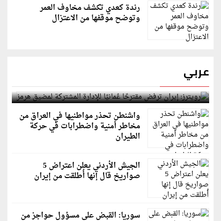
رندة كعدي تكشف مخاوف العمر
وتوضح موقفها من الاعتزال
عربي
رويترز: إيران ترفض مقترحًا عُمانيًا للإدارة المشتركة
لمضيق هرمز
واشنطن تحذر مواطنيها في العراق من
مخاطر أمنية واضطرابات في حركة
الطيران
الجيش الأردني يعلن اعتراض 5
صواريخ قال إنها أُطلقت من إيران
سوريا: القبض على مسؤول حواجز من