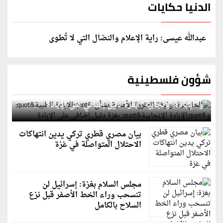
الدنيا حكايات
عبدالله عيسى: راية الإعلام والنضال التي لا تُطوى
شؤون فلسطينية
الخارجية: وثيقة المقررة الأممية بشأن "الإبادة الطبية"
و"الإبادة الإنجابية" بغزة دليل إضافي على الإبادة
بيان مصري قطري تركي يدين انتهاكات
الاحتلال المتواصلة في غزة
مجلس السلام بغزة: إسرائيل لن
تنسحب وراء الخط الأصفر قبل نزع
السلاح بالكامل