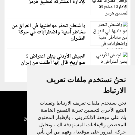
للإدارة المشتركة لمضيق هرمز
واشنطن تحذر مواطنيها في العراق من
مخاطر أمنية واضطرابات في حركة
الطيران
الجيش الأردني يعلن اعتراض 5
صواريخ قال إنها أُطلقت من إيران
نحنُ نستخدم ملفات تعريف
الارتباط
نحن نستخدم ملفات تعريف الارتباط وتقنيات
التتبع الأخرى لتحسين تجربة التصفح الخاصة
بك على موقعنا الإلكتروني ، ولإظهار المحتوى
جميع الحقوق محفوظة لدنيا الوطن © 2003 - 2022
المخصص والإعلانات المستهدفة لك ، وتحليل
حركة المرور على موقعنا ، وفهم من أين يأتي