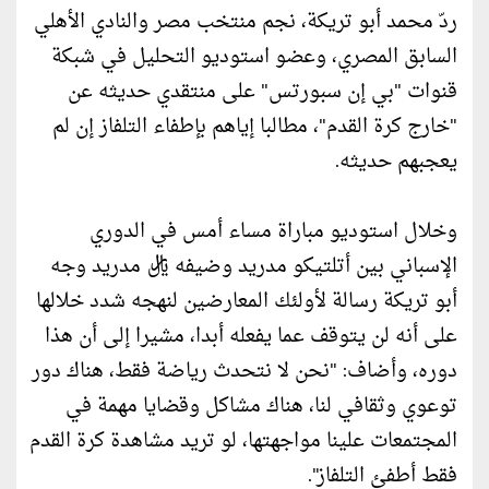
ردّ محمد أبو تريكة، نجم منتخب مصر والنادي الأهلي
السابق المصري، وعضو استوديو التحليل في شبكة
قنوات "بي إن سبورتس" على منتقدي حديثه عن
"خارج كرة القدم"، مطالبا إياهم بإطفاء التلفاز إن لم
يعجبهم حديثه.
وخلال استوديو مباراة مساء أمس في الدوري
الإسباني بين أتلتيكو مدريد وضيفه ريال مدريد وجه
أبو تريكة رسالة لأولئك المعارضين لنهجه شدد خلالها
على أنه لن يتوقف عما يفعله أبدا، مشيرا إلى أن هذا
دوره، وأضاف: "نحن لا نتحدث رياضة فقط، هناك دور
توعوي وثقافي لنا، هناك مشاكل وقضايا مهمة في
المجتمعات علينا مواجهتها، لو تريد مشاهدة كرة القدم
فقط أطفئ التلفاز".