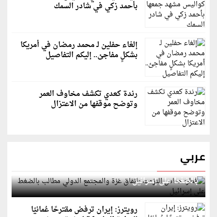
بأحمد زكي في شادر السمك
إلغاء حفلين لـ محمد رمضان في أمريكا
بشكلٍ مفاجئ.. إليكم التفاصيل
رندة كعدي تكشف مخاوف العمر
وتوضح موقفها من الاعتزال
عربي
قطر: حماس التزمت باتفاق غزة والمجتمع الدولي مطالب
بالضغط على إسرائيل
رويترز: إيران ترفض مقترحًا عُمانيًا