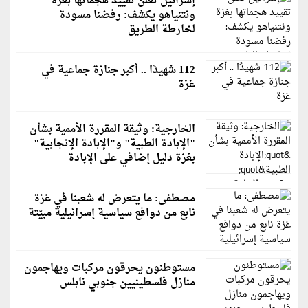
إسرائيل تعلن تقييد هجماتها بغزة
ونتنياهو يكشف: رفضنا مسودة
لخارطة الطريق
112 شهيدًا .. أكبر جنازة جماعية في
غزة
الخارجية: وثيقة المقررة الأممية بشأن
"الإبادة الطبية" و"الإبادة الإنجابية"
بغزة دليل إضافي على الإبادة
مصطفى: ما يتعرض له شعبنا في غزة
نابع من دوافع سياسية إسرائيلية مبيّتة
مستوطنون يحرقون مركبات ويهاجمون
منازل فلسطينيين جنوبي نابلس