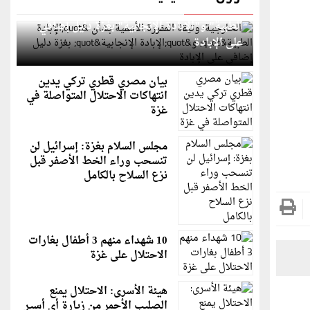
الخارجية: وثيقة المقررة الأممية بشأن "الإبادة
الطبية" و"الإبادة الإنجابية" بغزة دليل إضافي
على الإبادة
بيان مصري قطري تركي يدين
انتهاكات الاحتلال المتواصلة في
غزة
مجلس السلام بغزة: إسرائيل لن
تنسحب وراء الخط الأصفر قبل
نزع السلاح بالكامل
10 شهداء منهم 3 أطفال بغارات
الاحتلال على غزة
هيئة الأسرى: الاحتلال يمنع
الصليب الأحمر من زيارة أي أسير