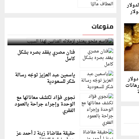
دولار
ولار
منوعات
قاسم ملحو يعتذر لزملائه الفنانين لهذا السبب
فنان مصري يفقد بصره بشكل
كامل
ياسمين عبد العزيز توجّه رسالة
ذهب يتراجع دون 4000 دولار
شكر للسعودية
رهانات
ة
نجوى فؤاد تكشف معاناتها مع
الوحدة وإجراء جراحة بالعمود
الفقري
حقيقة مقاضاة زينة لـ أحمد عز