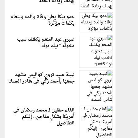
بهدف زيادة النفقة
حمو بيكا يعلن وفاة والده وينعاه
بكلمات مؤثرة
صبري عبد المنعم يكشف سبب
دخوله "تيك توك"
نبيلة عبيد تروي كواليس مشهد
جمعها بأحمد زكي في شادر السمك
إلغاء حفلين لـ محمد رمضان في
أمريكا بشكلٍ مفاجئ.. إليكم
التفاصيل