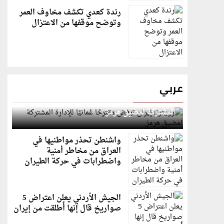
رندة كعدي تكشف مخاوف العمر
وتوضح موقفها من الاعتزال
عربي
رويترز: إيران ترفض مقترحًا عُمانيًا للإدارة
المشتركة لمضيق هرمز
واشنطن تحذر مواطنيها في
العراق من مخاطر أمنية
واضطرابات في حركة الطيران
الجيش الأردني يعلن اعتراض 5
صواريخ قال إنها أُطلقت من إيران