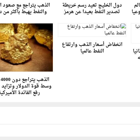
لم
دول الخليج تعيد رسم خريطة
الذهب يتراجع مع صعود ال
تصدير النفط بعيدا عن هرمز
والنفط يهبط بأكثر من د
انخفاض أسعار الذهب وارتفاع
نيا
النفط عالميا
نيه
ال
وسط قوة الدولار وتزايد 
رفع الفائدة الأميركي