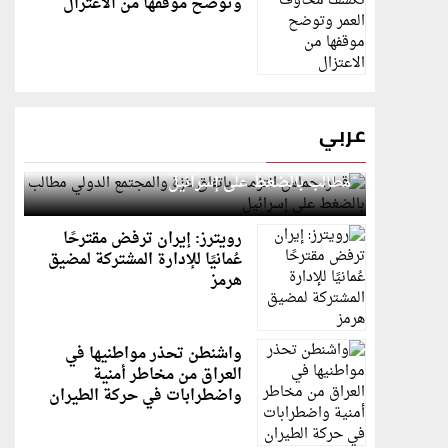
وتوضح موقفها من الاعتزال
عربي
قطر: حماس التزمت باتفاق غزة والمجتمع الدولي
مطالب بالضغط على إسرائيل
رويترز: إيران ترفض مقترحًا
عُمانيًا للإدارة المشتركة لمضيق
هرمز
واشنطن تحذر مواطنيها في
العراق من مخاطر أمنية
واضطرابات في حركة الطيران