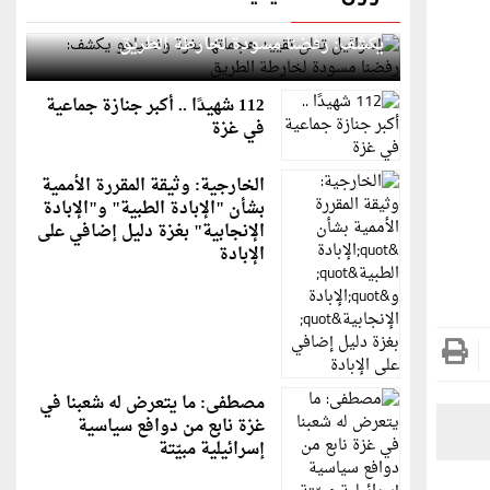
إسرائيل تعلن تقييد هجماتها بغزة ونتنياهو
يكشف: رفضنا مسودة لخارطة الطريق
112 شهيدًا .. أكبر جنازة جماعية
في غزة
الخارجية: وثيقة المقررة الأممية
بشأن "الإبادة الطبية" و"الإبادة
الإنجابية" بغزة دليل إضافي على
الإبادة
مصطفى: ما يتعرض له شعبنا في
غزة نابع من دوافع سياسية
إسرائيلية مبيّتة