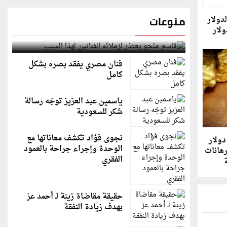
منوعات
دولار
ولار
قاسم ملحو يعتذر لزملائه الفنانين لهذا السبب
فنان مصري يفقد بصره بشكل
كامل
ياسمين عبد العزيز توجّه رسالة
شكر للسعودية
نجوى فؤاد تكشف معاناتها مع
ذهب يتراجع دون 4000 دولار
الوحدة وإجراء جراحة بالعمود
رهانات
الفقري
ة
حقيقة مقاضاة زينة لـ أحمد عز
بهدف زيادة النفقة