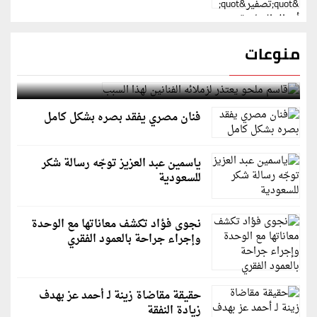
منوعات
قاسم ملحو يعتذر لزملائه الفنانين لهذا السبب
فنان مصري يفقد بصره بشكل كامل
ياسمين عبد العزيز توجّه رسالة شكر
للسعودية
نجوى فؤاد تكشف معاناتها مع الوحدة
وإجراء جراحة بالعمود الفقري
حقيقة مقاضاة زينة لـ أحمد عز بهدف
زيادة النفقة