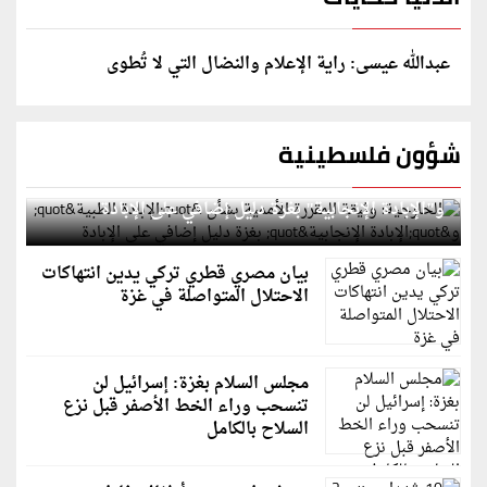
عبدالله عيسى: راية الإعلام والنضال التي لا تُطوى
شؤون فلسطينية
الخارجية: وثيقة المقررة الأممية بشأن "الإبادة الطبية"
و"الإبادة الإنجابية" بغزة دليل إضافي على الإبادة
بيان مصري قطري تركي يدين انتهاكات
الاحتلال المتواصلة في غزة
مجلس السلام بغزة: إسرائيل لن
تنسحب وراء الخط الأصفر قبل نزع
السلاح بالكامل