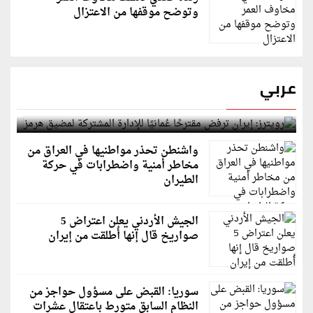
وتوضح موقفها من الاعتزال
عربي
رويترز: إيران ترفض مقترحًا عُمانيًا للإدارة المشتركة
لمضيق هرمز
واشنطن تحذر مواطنيها في العراق من
مخاطر أمنية واضطرابات في حركة
الطيران
الجيش الأردني يعلن اعتراض 5
صواريخ قال إنها أُطلقت من إيران
سوريا: القبض على مسؤول حواجز من
النظام السابق متورط باعتقال عشرات