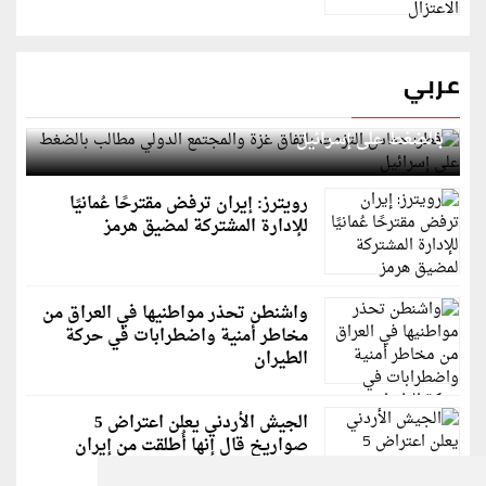
عربي
قطر: حماس التزمت باتفاق غزة والمجتمع الدولي مطالب
بالضغط على إسرائيل
رويترز: إيران ترفض مقترحًا عُمانيًا
للإدارة المشتركة لمضيق هرمز
واشنطن تحذر مواطنيها في العراق من
مخاطر أمنية واضطرابات في حركة
الطيران
الجيش الأردني يعلن اعتراض 5
صواريخ قال إنها أُطلقت من إيران