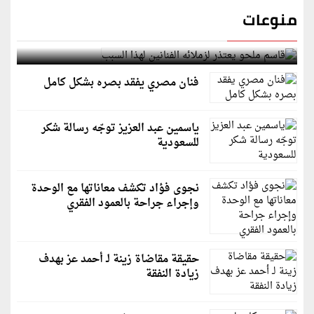
منوعات
قاسم ملحو يعتذر لزملائه الفنانين لهذا السبب
فنان مصري يفقد بصره بشكل كامل
ياسمين عبد العزيز توجّه رسالة شكر
للسعودية
نجوى فؤاد تكشف معاناتها مع الوحدة
وإجراء جراحة بالعمود الفقري
حقيقة مقاضاة زينة لـ أحمد عز بهدف
زيادة النفقة