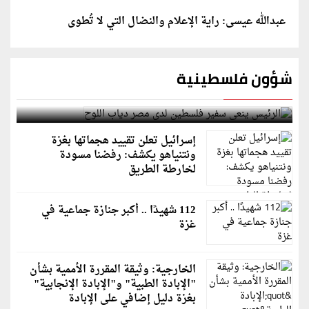
عبدالله عيسى: راية الإعلام والنضال التي لا تُطوى
شؤون فلسطينية
الرئيس ينعى سفير فلسطين لدى مصر دياب اللوح
إسرائيل تعلن تقييد هجماتها بغزة
ونتنياهو يكشف: رفضنا مسودة
لخارطة الطريق
112 شهيدًا .. أكبر جنازة جماعية في
غزة
الخارجية: وثيقة المقررة الأممية بشأن
"الإبادة الطبية" و"الإبادة الإنجابية"
بغزة دليل إضافي على الإبادة