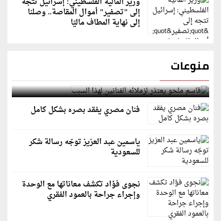
وزير المالية الفلسطيني: إسرائيل تتجه
إلى "تصفير" أموال المقاصة.. وصلنا
إلى نهاية المطاف ماليًا
منوعات
قاسم ملحو يعتذر لزملائه الفنانين لهذا السبب
فنان مصري يفقد بصره بشكل كامل
ياسمين عبد العزيز توجّه رسالة شكر
للسعودية
نجوى فؤاد تكشف معاناتها مع الوحدة
وإجراء جراحة بالعمود الفقري