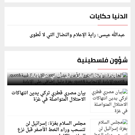
الدنيا حكايات
عبدالله عيسى: راية الإعلام والنضال التي لا تُطوى
شؤون فلسطينية
الخارجية: وثيقة المقررة الأممية بشأن "الإبادة الطبية"
و"الإبادة الإنجابية" بغزة دليل إضافي على الإبادة
بيان مصري قطري تركي يدين انتهاكات
الاحتلال المتواصلة في غزة
مجلس السلام بغزة: إسرائيل لن
تنسحب وراء الخط الأصفر قبل نزع