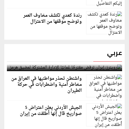
رندة كعدي تكشف مخاوف العمر
وتوضح موقفها من الاعتزال
عربي
رويترز: إيران ترفض مقترحًا عُمانيًا للإدارة المشتركة
لمضيق هرمز
واشنطن تحذر مواطنيها في العراق من
مخاطر أمنية واضطرابات في حركة
الطيران
الجيش الأردني يعلن اعتراض 5
صواريخ قال إنها أُطلقت من إيران