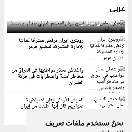
عربي
قطر: حماس التزمت باتفاق غزة والمجتمع الدولي مطالب
بالضغط على إسرائيل
رويترز: إيران ترفض مقترحًا عُمانيًا
للإدارة المشتركة لمضيق هرمز
واشنطن تحذر مواطنيها في العراق من
مخاطر أمنية واضطرابات في حركة
الطيران
الجيش الأردني يعلن اعتراض 5
صواريخ قال إنها أُطلقت من إيران
نحنُ نستخدم ملفات تعريف