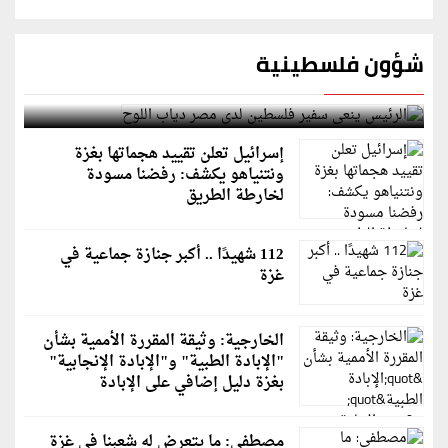
شؤون فلسطينية
الرئيس ينعى سفير فلسطين لدى مصر دياب اللوح
إسرائيل تعلن تقييد هجماتها بغزة
ونتنياهو يكشف: رفضنا مسودة
لخارطة الطريق
112 شهيدًا .. أكبر جنازة جماعية في
غزة
الخارجية: وثيقة المقررة الأممية بشأن
"الإبادة الطبية" و"الإبادة الإنجابية"
بغزة دليل إضافي على الإبادة
مصطفى: ما يتعرض له شعبنا في غزة