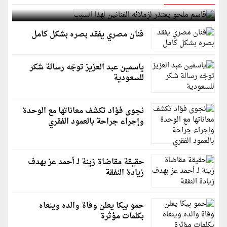
قاسم ملحو يعتذر لزملائه الفنانين لهذا السبب
فنان مصري يفقد بصره بشكل كامل
ياسمين عبد العزيز توجّه رسالة شكر
للسعودية
نجوى فؤاد تكشف معاناتها مع الوحدة
وإجراء جراحة بالعمود الفقري
حقيقة مقاضاة زينة لـ أحمد عز بهدف
زيادة النفقة
حمو بيكا يعلن وفاة والده وينعاه
بكلمات مؤثرة