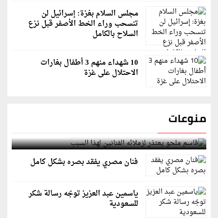
مجلس السلام بغزة: إسرائيل لن
تنسحب وراء الخط الأصفر قبل نزع
السلاح بالكامل
10 شهداء منهم 3 أطفال بغارات
الاحتلال على غزة
منوعات
قاسم ملحو يعتذر لزملائه الفنانين لهذا السبب
فنان مصري يفقد بصره بشكل كامل
ياسمين عبد العزيز توجّه رسالة شكر
للسعودية