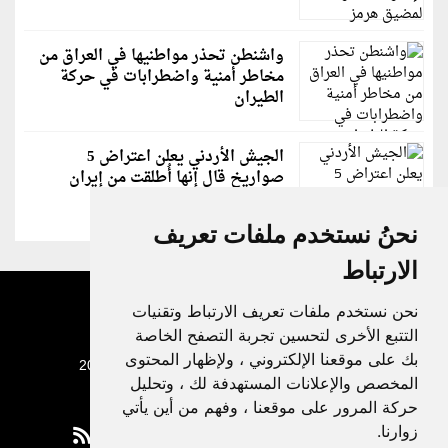
واشنطن تحذر مواطنيها في العراق من
مخاطر أمنية واضطرابات في حركة
الطيران
الجيش الأردني يعلن اعتراض 5
صواريخ قال إنها أُطلقت من إيران
نحنُ نستخدم ملفات تعريف
الارتباط
نحن نستخدم ملفات تعريف الارتباط وتقنيات
التتبع الأخرى لتحسين تجربة التصفح الخاصة
بك على موقعنا الإلكتروني ، ولإظهار المحتوى
جميع الحقوق محفوظة لدنيا الوطن © 2003 - 2022
المخصص والإعلانات المستهدفة لك ، وتحليل
حركة المرور على موقعنا ، وفهم من أين يأتي
زوارنا.