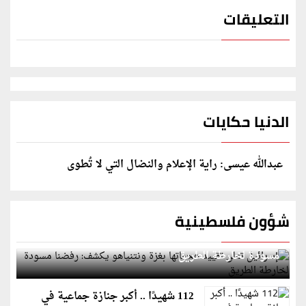
التعليقات
الدنيا حكايات
عبدالله عيسى: راية الإعلام والنضال التي لا تُطوى
شؤون فلسطينية
إسرائيل تعلن تقييد هجماتها بغزة ونتنياهو يكشف: رفضنا
مسودة لخارطة الطريق
112 شهيدًا .. أكبر جنازة جماعية في