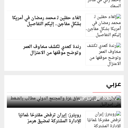
إلغاء حفلين لـ محمد رمضان في أمريكا
بشكلٍ مفاجئ.. إليكم التفاصيل
رندة كعدي تكشف مخاوف العمر
وتوضح موقفها من الاعتزال
عربي
قطر: حماس التزمت باتفاق غزة والمجتمع الدولي مطالب
بالضغط على إسرائيل
رويترز: إيران ترفض مقترحًا عُمانيًا
للإدارة المشتركة لمضيق هرمز