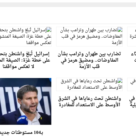
اء
تضارب بين طهران وترامب بشأن
إسرائيل تُبلغ واشنطن بتح
المفاوضات.. ومضيق هرمز في
على خطة غزة: الصيغة الم
قلب الأزمة
لا تعكس مواقفنا
 67 قتيلا في
واشنطن تحث رعاياها في الشرق
لية
الأوسط على الاستعداد للمغادرة
بـ104 مستوطنات جديد