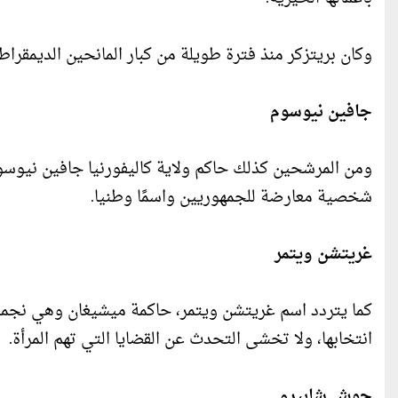
وكان بريتزكر منذ فترة طويلة من كبار المانحين الديمقرا
جافين نيوسوم
ومن المرشحين كذلك حاكم ولاية كاليفورنيا جافين نيوسوم،
شخصية معارضة للجمهوريين واسمًا وطنيا.
غريتشن ويتمر
كما يتردد اسم غريتشن ويتمر، حاكمة ميشيغان وهي نجمة
انتخابها، ولا تخشى التحدث عن القضايا التي تهم المرأة.
جوش شابيرو