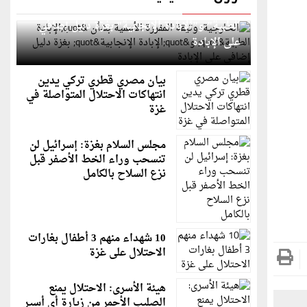
الخارجية: وثيقة المقررة الأممية بشأن "الإبادة
الطبية" و"الإبادة الإنجابية" بغزة دليل إضافي
على الإبادة
بيان مصري قطري تركي يدين
انتهاكات الاحتلال المتواصلة في
غزة
مجلس السلام بغزة: إسرائيل لن
تنسحب وراء الخط الأصفر قبل
نزع السلاح بالكامل
10 شهداء منهم 3 أطفال بغارات
الاحتلال على غزة
هيئة الأسرى: الاحتلال يمنع
الصليب الأحمر من زيارة أي أسير