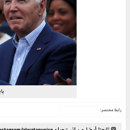
با
رابط مختصر: