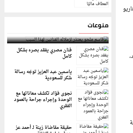
اريو
منوعات
قاسم ملحو يعتذر لزملائه الفنانين لهذا السبب
فنان مصري يفقد بصره بشكل
،
كامل
ياسمين عبد العزيز توجّه رسالة
شكر للسعودية
نجوى فؤاد تكشف معاناتها مع
الوحدة وإجراء جراحة بالعمود
الفقري
ة
حقيقة مقاضاة زينة لـ أحمد عز