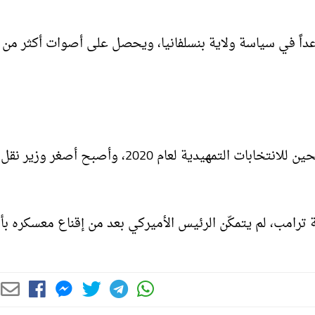
عداً في سياسة ولاية بنسلفانيا، ويحصل على أصوات أكثر من
وأخيراً بيت بوتيجيج وزير النقل الذي كان أحد أبرز المرشحين للانتخابات التمهيدية لعام 2020، وأصبح
شلة في مواجهة ترامب، لم يتمكّن الرئيس الأميركي بعد من إقناع معسكره بأن