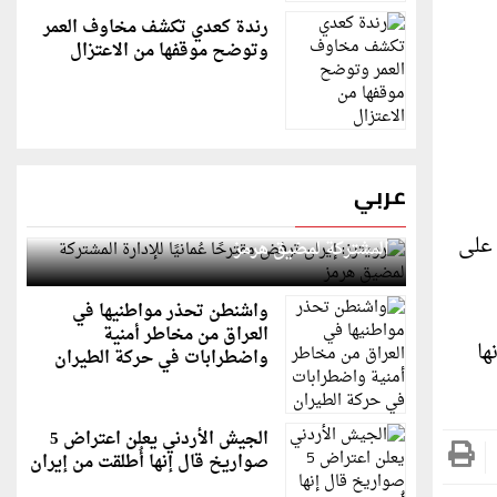
رندة كعدي تكشف مخاوف العمر
وتوضح موقفها من الاعتزال
عربي
رويترز: إيران ترفض مقترحًا عُمانيًا للإدارة
 أصغر وزير نقل على
المشتركة لمضيق هرمز
واشنطن تحذر مواطنيها في
العراق من مخاطر أمنية
ها
واضطرابات في حركة الطيران
الجيش الأردني يعلن اعتراض 5
صواريخ قال إنها أُطلقت من إيران