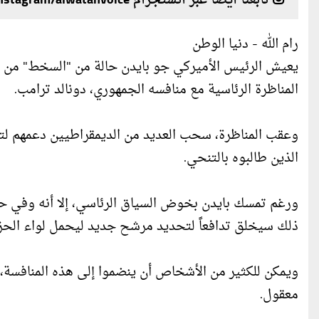
تابعنا أيضا عبر انستجرام instagram/alwatanvoice
رام الله - دنيا الوطن
يعيش الرئيس الأميركي جو بايدن حالة من "السخط" من ق
المناظرة الرئاسية مع منافسه الجمهوري، دونالد ترامب.
وعقب المناظرة، سحب العديد من الديمقراطيين دعمهم لتر
الذين طالبوه بالتنحي.
ورغم تمسك بايدن بخوض السياق الرئاسي، إلا أنه وفي حا
ذلك سيخلق تدافعاً لتحديد مرشح جديد ليحمل لواء الحز
ويمكن للكثير من الأشخاص أن ينضموا إلى هذه المنافسة،
معقول.