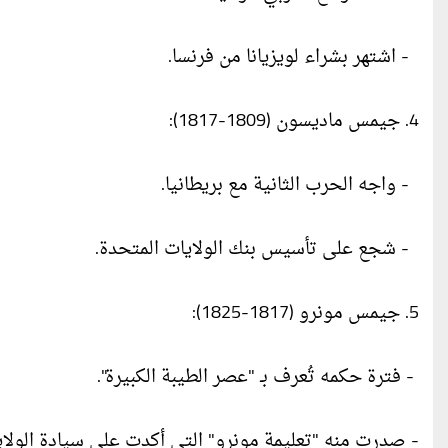
- اشتهر بشراء لويزيانا من فرنسا.
4. جيمس ماديسون (1809-1817):
- واجه الحرب الثانية مع بريطانيا.
- شجع على تأسيس بنك الولايات المتحدة.
5. جيمس مونرو (1817-1825):
- فترة حكمه تُعرف بـ "عصر الطيبة الكبيرة".
- صدرت منه "تعليمة مونرو" التي أكدت على سيادة الولاي