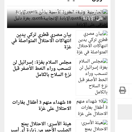
الخارجية: وثيقة المقررة الأممية بشأن "الإبادة
الطبية" و"الإبادة الإنجابية" بغزة دليل إضافي
على الإبادة
بيان مصري قطري تركي يدين
انتهاكات الاحتلال المتواصلة في
غزة
مجلس السلام بغزة: إسرائيل لن
تنسحب وراء الخط الأصفر قبل
نزع السلاح بالكامل
10 شهداء منهم 3 أطفال بغارات
الاحتلال على غزة
هيئة الأسرى: الاحتلال يمنع
الصليب الأحمر من زيارة أي أسير