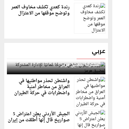
رندة كعدي تكشف مخاوف العمر
وتوضح موقفها من الاعتزال
عربي
رويترز: إيران ترفض مقترحًا عُمانيًا للإدارة
المشتركة لمضيق هرمز
واشنطن تحذر مواطنيها في
العراق من مخاطر أمنية
واضطرابات في حركة الطيران
الجيش الأردني يعلن اعتراض 5
صواريخ قال إنها أُطلقت من إيران