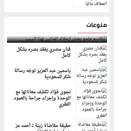
منوعات
قاسم ملحو يعتذر لزملائه الفنانين لهذا السبب
فنان مصري يفقد بصره بشكل
كامل
ياسمين عبد العزيز توجّه رسالة
شكر للسعودية
نجوى فؤاد تكشف معاناتها مع
الوحدة وإجراء جراحة بالعمود
الفقري
حقيقة مقاضاة زينة لـ أحمد عز