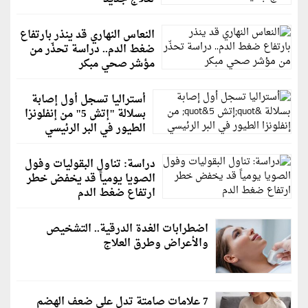
النعاس النهاري قد ينذر بارتفاع
ضغط الدم.. دراسة تحذّر من
مؤشر صحي مبكر
أستراليا تسجل أول إصابة
بسلالة "إتش 5" من إنفلونزا
الطيور في البر الرئيسي
دراسة: تناول البقوليات وفول
الصويا يومياً قد يخفض خطر
ارتفاع ضغط الدم
اضطرابات الغدة الدرقية.. التشخيص
والأعراض وطرق العلاج
7 علامات صامتة تدل على ضعف الهضم