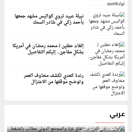
نبيلة عبيد تروي كواليس مشهد جمعها
بأحمد زكي في شادر السمك
إلغاء حفلين لـ محمد رمضان في أمريكا
بشكلٍ مفاجئ.. إليكم التفاصيل
رندة كعدي تكشف مخاوف العمر
وتوضح موقفها من الاعتزال
عربي
قطر: حماس التزمت باتفاق غزة والمجتمع الدولي مطالب
بالضغط على إسرائيل