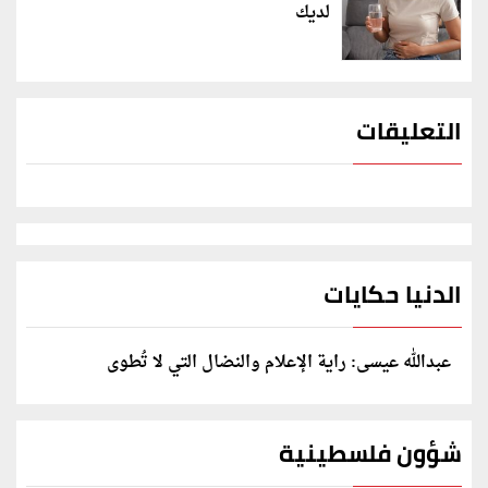
لديك
التعليقات
الدنيا حكايات
عبدالله عيسى: راية الإعلام والنضال التي لا تُطوى
شؤون فلسطينية
إسرائيل تعلن تقييد هجماتها بغزة ونتنياهو يكشف: رفضنا