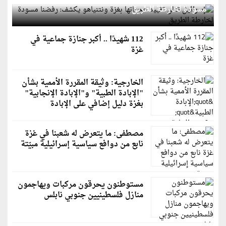
مسودة لخارطة الطريق
112 شهيدًا .. أكبر جنازة جماعية في
غزة
الخارجية: وثيقة المقررة الأممية بشأن
"الإبادة الطبية" و"الإبادة الإنجابية"
بغزة دليل إضافي على الإبادة
مصطفى: ما يتعرض له شعبنا في غزة
نابع من دوافع سياسية إسرائيلية مبيّتة
مستوطنون يحرقون مركبات ويهاجمون
منازل فلسطينيين جنوبي نابلس