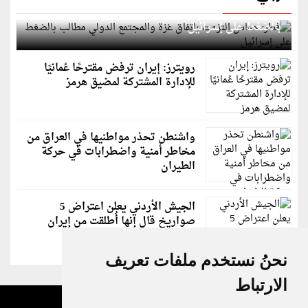
قطر: حماس التزمت باتفاق غزة والمجتمع الدولي مطالب
بالضغط على إسرائيل
رويترز: إيران ترفض مقترحًا عُمانيًا
للإدارة المشتركة لمضيق هرمز
واشنطن تحذر مواطنيها في العراق من
مخاطر أمنية واضطرابات في حركة
الطيران
الجيش الأردني يعلن اعتراض 5
صواريخ قال إنها أُطلقت من إيران
نحنُ نستخدم ملفات تعريف
الارتباط