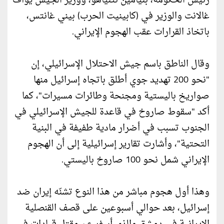
رئيس الحكومة، بنيامين نتنياهو، ووزير الجيش يوآف
غالانت والوزير في (كابينيت الحرب) بيني غانتس،
باتخاذ القرارات عقب الهجوم الإيراني.
وقال الناطق باسم جيش الاحتلال الإسرائيلي، إن
"نحو 200 تهديد جوي أطلق باتجاه إسرائيل منها
صواريخ باليستية ومجنحة وطائرات مسيرات"، كما
أكد "سقوط صاروخ في قاعدة للجيش الإسرائيلي في
الجنوب تسبب في أضرار مادية طفيفة في البنية
التحتية"، وأشارت تقارير إسرائيلية إلى أن الهجوم
الإيراني شمل نحو 100 صاروخ باليستي.
وهذا أول هجوم مباشر من هذا النوع تشنّه إيران ضد
إسرائيل، بعد حوالي أسبوعين على قصف القنصلية