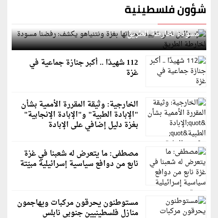
شؤون فلسطينية
إسرائيل تعلن تقييد هجماتها بغزة ونتنياهو يكشف: رفضنا
مسودة لخارطة الطريق
112 شهيدًا .. أكبر جنازة جماعية في
غزة
الخارجية: وثيقة المقررة الأممية بشأن
"الإبادة الطبية" و"الإبادة الإنجابية"
بغزة دليل إضافي على الإبادة
مصطفى: ما يتعرض له شعبنا في غزة
نابع من دوافع سياسية إسرائيلية مبيّتة
مستوطنون يحرقون مركبات ويهاجمون
منازل فلسطينيين جنوبي نابلس