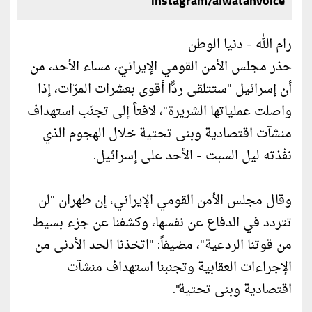
instagram/alwatanvoice
رام الله - دنيا الوطن
حذر مجلس الأمن القومي الإيرانيّ، مساء الأحد، من
أن إسرائيل "ستتلقى ردًّا أقوى بعشرات المرّات، إذا
واصلت عملياتها الشريرة"، لافتاً إلى تجنّب استهداف
منشآت اقتصادية وبنى تحتية خلال الهجوم الذي
نفّذته ليل السبت - الأحد على إسرائيل.
وقال مجلس الأمن القومي الإيراني، إن طهران "لن
تتردد في الدفاع عن نفسها، وكشفنا عن جزء بسيط
من قوتنا الردعية"، مضيفاً: "اتخذنا الحد الأدنى من
الإجراءات العقابية وتجنبنا استهداف منشآت
اقتصادية وبنى تحتية".