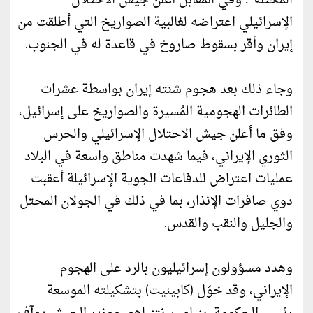
المحتلة"؛ وفي المقابل أعلن جيش الاحتلال
الإسرائيلي اعتراضه لغالبية الصواريخ التي أطلقت من
إيران وأقر بسقوط صاروخ في قاعدة له في الجنوب.
وجاء ذلك بعد هجوم شنته إيران بواسطة عشرات
الطائرات الهجومية المُسيرة والصواريخ على إسرائيل،
وفق ما أعلن جيش الاحتلال الإسرائيلي والحرس
الثوري الإيراني، فيما شهدت مناطق واسعة في البلاد
عمليات اعتراض للدفاعات الجوية الإسرائيلة أعقبت
دوي صافرات الإنذار، بما في ذلك في الجولان المحتل
والجليل والنقب والقدس.
وهدد مسؤولون إسرائيليون بالرد على الهجوم
الإيراني، وقد خوّل (كابينيت) بتشكيلته الموسعة