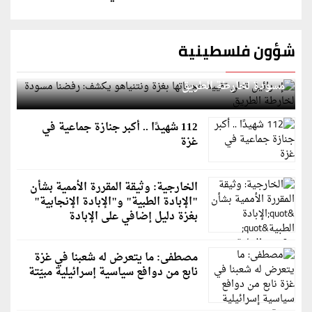
شؤون فلسطينية
إسرائيل تعلن تقييد هجماتها بغزة ونتنياهو يكشف: رفضنا
مسودة لخارطة الطريق
112 شهيدًا .. أكبر جنازة جماعية في
غزة
الخارجية: وثيقة المقررة الأممية بشأن
"الإبادة الطبية" و"الإبادة الإنجابية"
بغزة دليل إضافي على الإبادة
مصطفى: ما يتعرض له شعبنا في غزة
نابع من دوافع سياسية إسرائيلية مبيّتة