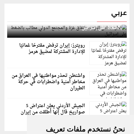
عربي
قطر: حماس التزمت باتفاق غزة والمجتمع الدولي مطالب
بالضغط على إسرائيل
رويترز: إيران ترفض مقترحًا عُمانيًا
للإدارة المشتركة لمضيق هرمز
واشنطن تحذر مواطنيها في العراق من
مخاطر أمنية واضطرابات في حركة
الطيران
الجيش الأردني يعلن اعتراض 5
صواريخ قال إنها أُطلقت من إيران
نحنُ نستخدم ملفات تعريف