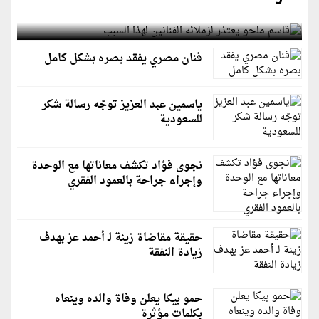
قاسم ملحو يعتذر لزملائه الفنانين لهذا السبب
فنان مصري يفقد بصره بشكل كامل
ياسمين عبد العزيز توجّه رسالة شكر
للسعودية
نجوى فؤاد تكشف معاناتها مع الوحدة
وإجراء جراحة بالعمود الفقري
حقيقة مقاضاة زينة لـ أحمد عز بهدف
زيادة النفقة
حمو بيكا يعلن وفاة والده وينعاه
بكلمات مؤثرة