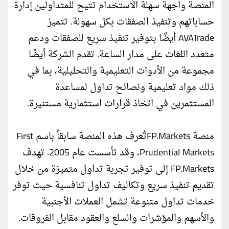
المنصة واجهة سهلة الاستخدام تتيح للمتداولين إدارة
حساباتهم وتنفيذ الصفقات بكل سهولة. تتميز
AVATrade أيضًا بتوفير تنفيذ سريع للصفقات ودعم
متعدد اللغات على مدار الساعة. تقدم الشركة أيضًا
مجموعة من الأدوات التعليمية والتحليلية، بما في
ذلك مواد تعليمية ونصائح تداول لمساعدة
المستثمرين في اتخاذ قرارات استثمارية مستنيرة.
منصة FP.Marketsتُعرف هذه المنصة سابقاً باسم First
Prudential Markets، وقد تأسست عام 2005. تهدف
FP.Markets إلى توفير تجربة تداول متميزة من خلال
تقديم تنفيذ سريع وتكاليف تداول تنافسية حيث توفر
خدمات تداول متنوعة تشمل العملات الأجنبية
والأسهم والمؤشرات والسلع والعقود مقابل الفروقات.