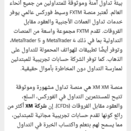
بيئة تداول آمنة وموثوقة للمتداولين من جميع أنحاء
العالم. تُعتبر منصة FXTM وسيط فوركس عالمي يوفر
خدمات تداول العملات الأجنبية والعقود مقابل
الفروقات. تقدم FXTM مجموعة واسعة من المنصات
التداولية بما في ذلك MetaTrader 4 و MetaTrader 5،
وتوفر أيضًا تطبيقات للهواتف المحمولة للتداول على
الذهاب. كما توفر الشركة حسابات تجريبية للمبتدئين
لممارسة التداول دون المخاطرة بأموال حقيقية.
منصة XM XM هي منصة تداول مشهورة وموثوقة
تتيح للمستثمرين التداول في الفوركس، السلع،
والعقود مقابل الفروقات (CFDs). إن
شركة XM
أكثر من
رائع كونها تقدم حسابات تجريبية مجانية للمبتدئين،
مما يسمح لهم بتعلم واكتساب الخبرة في التداول