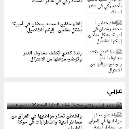
بأحمد زكي في شادر السمك
إلغاء حفلين لـ محمد رمضان في أمريكا
بشكلٍ مفاجئ.. إليكم التفاصيل
رندة كعدي تكشف مخاوف العمر
وتوضح موقفها من الاعتزال
عربي
رويترز: إيران ترفض مقترحًا عُمانيًا للإدارة المشتركة
لمضيق هرمز
واشنطن تحذر مواطنيها في العراق من
مخاطر أمنية واضطرابات في حركة
الطيران