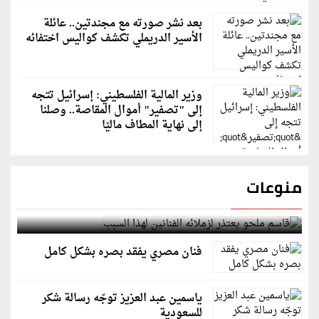
بعد نشر صورته مع مجندتين.. عائلة
الأسير الدريملي تكشف كواليس اختفائه
وزير المالية الفلسطيني: إسرائيل تتجه
إلى "تصفير" أموال المقاصة.. وصلنا
إلى نهاية المطاف ماليًا
منوعات
قاسم ملحو يعتذر لزملائه الفنانين لهذا السبب
فنان مصري يفقد بصره بشكل كامل
ياسمين عبد العزيز توجّه رسالة شكر
للسعودية