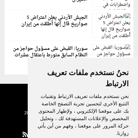
الجيش الأردني يعلن اعتراض 5
صواريخ قال إنها أُطلقت من إيران
سوريا: القبض على مسؤول حواجز من
النظام السابق متورط باعتقال عشرات
الشبان
نحنُ نستخدم ملفات تعريف
الارتباط
نحن نستخدم ملفات تعريف الارتباط وتقنيات
التتبع الأخرى لتحسين تجربة التصفح الخاصة
بك على موقعنا الإلكتروني ، ولإظهار المحتوى
جميع الحقوق محفوظة لدنيا الوطن © 2003 - 2022
المخصص والإعلانات المستهدفة لك ، وتحليل
حركة المرور على موقعنا ، وفهم من أين يأتي
زوارنا.