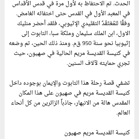
الحدث. تم الاحتفاظ به لأول مرة في قدس الأقداس
في المعبد الأول في القدس حتى اختفائه الغامض.
وفقًا للمُعْتَقَدٌ التقليدي الإثيوبي، فلقد أحضر منليك
الاول، ابن الملك سليمان وملكة سبا، التابوت إلى
إثيوبيا نحو سنة 950 ق‌م. ومنذ ذلك الحين، تم وضعه
في كنيسة القديسة مريم الحالية في صهيون، حيث
تجري حمايته لآلاف السنين.
تضفي قصة رحلة هذا التابوت والإيمان بوجوده داخل
كنيسة القديسة مريم في صهيون على هذا المكان
المقدس هالة من الانبهار، جاذباً الزائرين من كل أنحاء
العالم.
كنيسة القديسة مريم صهيون