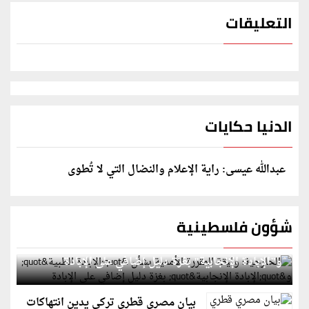
التعليقات
الدنيا حكايات
عبدالله عيسى: راية الإعلام والنضال التي لا تُطوى
شؤون فلسطينية
الخارجية: وثيقة المقررة الأممية بشأن "الإبادة الطبية"
و"الإبادة الإنجابية" بغزة دليل إضافي على الإبادة
بيان مصري قطري تركي يدين انتهاكات