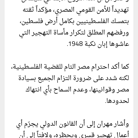
تهديداً للأمن القومي المصري، مؤكداً ثقته
بتمسك الفلسطينيين بكامل أرض فلسطين،
ورفضهم المطلق لتكرار مأساة التهجير التي
عاشوها إبان نكبة 1948.
كما أكد احترام مصر التام للقضية الفلسطينية،
لكنه شدد على ضرورة التزام الجميع بسيادة
مصر وقوانينها، وعدم السماح بأي انتهاك
لحدودها.
وأشار مهران إلى أن القانون الدولي يجرّم أي
أعمال تهجير قسري ويحظره، ولافتاً إلى أن