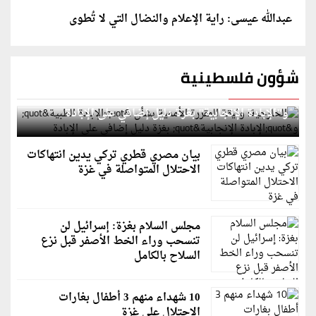
عبدالله عيسى: راية الإعلام والنضال التي لا تُطوى
شؤون فلسطينية
الخارجية: وثيقة المقررة الأممية بشأن "الإبادة الطبية"
و"الإبادة الإنجابية" بغزة دليل إضافي على الإبادة
بيان مصري قطري تركي يدين انتهاكات
الاحتلال المتواصلة في غزة
مجلس السلام بغزة: إسرائيل لن
تنسحب وراء الخط الأصفر قبل نزع
السلاح بالكامل
10 شهداء منهم 3 أطفال بغارات
الاحتلال على غزة