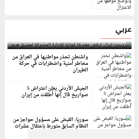
عربي
رويترز: إيران ترفض مقترحًا عُمانيًا للإدارة المشتركة
لمضيق هرمز
واشنطن تحذر مواطنيها في العراق من
مخاطر أمنية واضطرابات في حركة
الطيران
الجيش الأردني يعلن اعتراض 5
صواريخ قال إنها أُطلقت من إيران
سوريا: القبض على مسؤول حواجز من
النظام السابق متورط باعتقال عشرات
الشبان