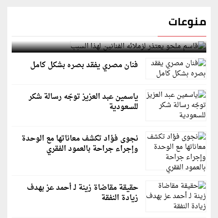
منوعات
قاسم ملحو يعتذر لزملائه الفنانين لهذا السبب
فنان مصري يفقد بصره بشكل كامل
ياسمين عبد العزيز توجّه رسالة شكر
للسعودية
نجوى فؤاد تكشف معاناتها مع الوحدة
وإجراء جراحة بالعمود الفقري
حقيقة مقاضاة زينة لـ أحمد عز بهدف
زيادة النفقة