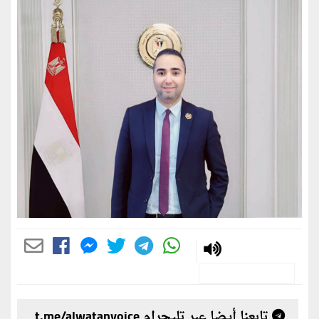
تابعنا أيضا عبر تليجرام t.me/alwatanvoice